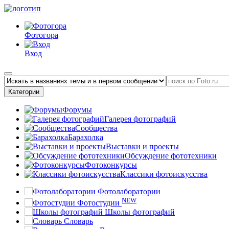
Фотогора
Вход
Категории
Форумы
Галерея фотографий
Сообщества
Барахолка
Выставки и проекты
Обсуждение фототехники
Фотоконкурсы
Классики фотоискусства
Фотолаборатории
NEW
Фотостудии
Школы фотографий
Словарь