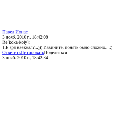
Павел Ионас
3 нояб. 2010 г., 18:42:08
Re[koka-koly]:
Т.Е зря наезжал?...))) Извините, понять было сложно....:)
Ответить
Цитировать
Поделиться
3 нояб. 2010 г., 18:42:34