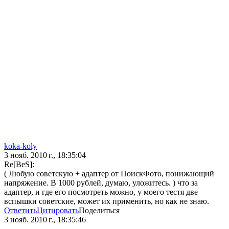
koka-koly
3 нояб. 2010 г., 18:35:04
Re[BeS]:
( Любую советскую + адаптер от ПоискФото, понижающий
напряжение. В 1000 рублей, думаю, уложитесь. ) что за
адаптер, и где его посмотреть можно, у моего тестя две
вспышки советские, может их применить, но как не знаю.
Ответить
Цитировать
Поделиться
3 нояб. 2010 г., 18:35:46