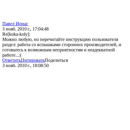
Павел Ионас
3 нояб. 2010 г., 17:04:48
Re[koka-koly]:
Можно любую, но перечитайте инструкцию пользователя
раздел: работа со вспышками сторонних производителей, и
готовьтесь к возможным неприятностям и неадекватной
работе...:(
Ответить
Цитировать
Поделиться
3 нояб. 2010 г., 18:08:50