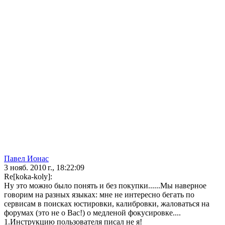
Павел Ионас
3 нояб. 2010 г., 18:22:09
Re[koka-koly]:
Ну это можно было понять и без покупки......Мы наверное
говорим на разных языках: мне не интересно бегать по
сервисам в поисках юстировки, калибровки, жаловаться на
форумах (это не о Вас!) о медленой фокусировке....
1.Инструкцию пользователя писал не я!