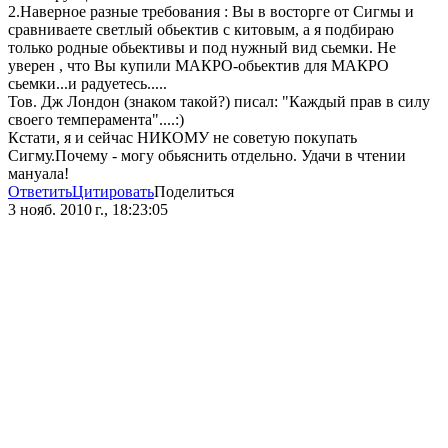
2.Наверное разные требования : Вы в восторге от Сигмы и
сравниваете светлый обьектив с китовым, а я подбираю
только родные обьективы и под нужный вид сьемки. Не
уверен , что Вы купили МАКРО-обьектив для МАКРО
сьемки...и радуетесь.....
Тов. Дж Лондон (знаком такой?) писал: "Каждый прав в силу
своего темперамента"....:)
Кстати, я и сейчас НИКОМУ не советую покупать
Сигму.Почему - могу обьяснить отдельно. Удачи в чтении
мануала!
Ответить
Цитировать
Поделиться
3 нояб. 2010 г., 18:23:05