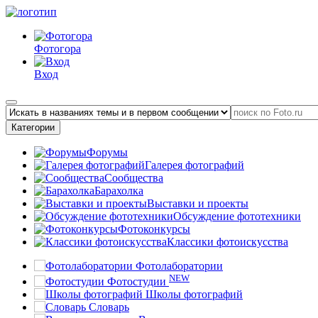
Фотогора
Вход
Категории
Форумы
Галерея фотографий
Сообщества
Барахолка
Выставки и проекты
Обсуждение фототехники
Фотоконкурсы
Классики фотоискусства
Фотолаборатории
NEW
Фотостудии
Школы фотографий
Словарь