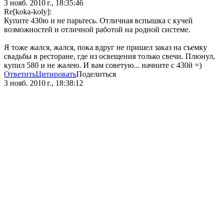
3 нояб. 2010 г., 18:35:46
Re[koka-koly]:
Купите 430ю и не парьтесь. Отличная вспышка с кучей
возможностей и отличной работой на родной системе.
Я тоже жался, жался, пока вдруг не пришел заказ на съемку
свадьбы в ресторане, где из освещения только свечи. Плюнул,
купил 580 и не жалею. И вам советую... начните с 430й =)
Ответить
Цитировать
Поделиться
3 нояб. 2010 г., 18:38:12