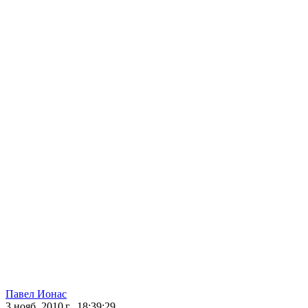
Павел Ионас
3 нояб. 2010 г., 18:39:29