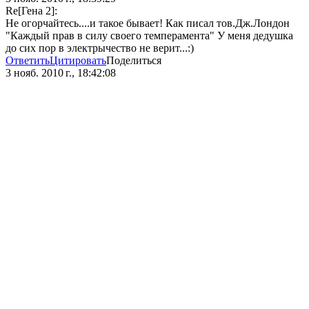
Re[Гена 2]:
Не огорчайтесь....и такое бывает! Как писал тов.Дж.Лондон
"Каждый прав в силу своего темперамента" У меня дедушка
до сих пор в электрычество не верит...:)
Ответить
Цитировать
Поделиться
3 нояб. 2010 г., 18:42:08