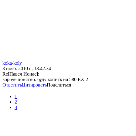
koka-koly
3 нояб. 2010 г., 18:42:34
Re[Павел Ионас]:
короче понятно. буду копить на 580 EX 2
Ответить
Цитировать
Поделиться
1
2
3