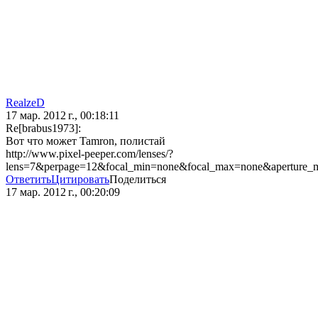
RealzeD
17 мар. 2012 г., 00:18:11
Re[brabus1973]:
Вот что может Tamron, полистай
http://www.pixel-peeper.com/lenses/?
lens=7&perpage=12&focal_min=none&focal_max=none&aperture_
Ответить
Цитировать
Поделиться
17 мар. 2012 г., 00:20:09