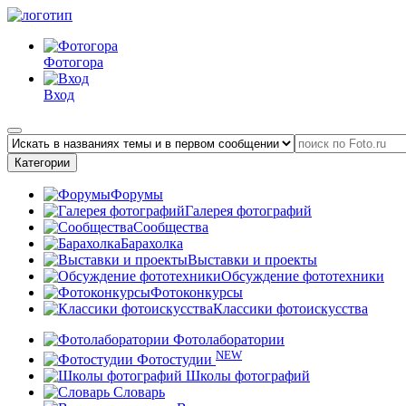
Фотогора
Вход
Категории
Форумы
Галерея фотографий
Сообщества
Барахолка
Выставки и проекты
Обсуждение фототехники
Фотоконкурсы
Классики фотоискусства
Фотолаборатории
NEW
Фотостудии
Школы фотографий
Словарь