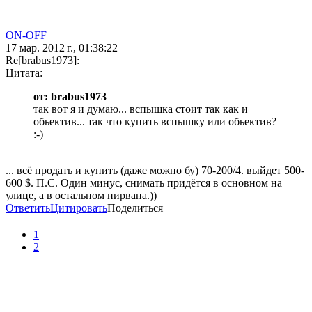
ON-OFF
17 мар. 2012 г., 01:38:22
Re[brabus1973]:
Цитата:
от: brabus1973
так вот я и думаю... вспышка стоит так как и
обьектив... так что купить вспышку или обьектив?
:-)
... всё продать и купить (даже можно бу) 70-200/4. выйдет 500-
600 $. П.С. Один минус, снимать придётся в основном на
улице, а в остальном нирвана.))
Ответить
Цитировать
Поделиться
1
2