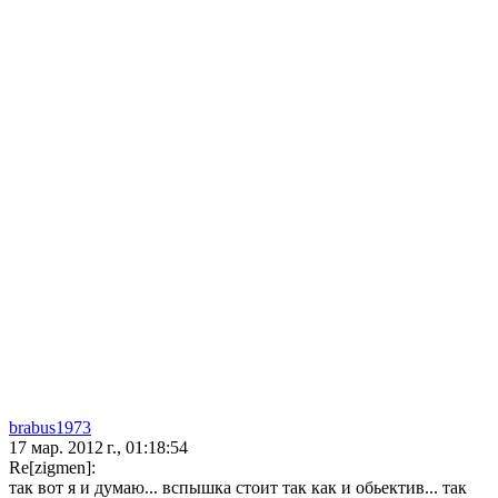
brabus1973
17 мар. 2012 г., 01:18:54
Re[zigmen]:
так вот я и думаю... вспышка стоит так как и обьектив... так