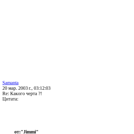
Samanta
20 мар. 2003 г., 03:12:03
Re: Кaкoгo чертa ?!
Цитата:
от:"Jimmi"