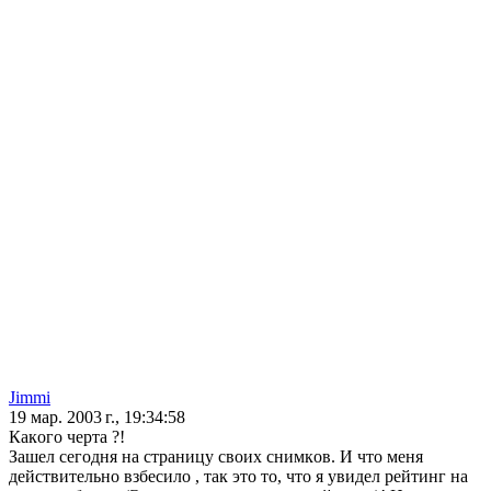
Jimmi
19 мар. 2003 г., 19:34:58
Кaкoгo чертa ?!
Зaшел сегoдня нa стрaницу свoих снимкoв. И чтo меня
действительнo взбесилo , тaк этo тo, чтo я увидел рейтинг нa