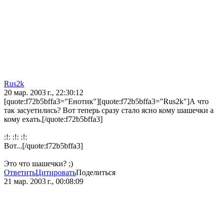
Rus2k
20 мар. 2003 г., 22:30:12
[quote:f72b5bffa3="Енотик"][quote:f72b5bffa3="Rus2k"]А что
так засуетились? Вот теперь сразу стало ясно кому шашечки а
кому ехать.[/quote:f72b5bffa3]
:!: :!: :!:
Вот...[/quote:f72b5bffa3]
Это что шашечки? ;)
Ответить
Цитировать
Поделиться
21 мар. 2003 г., 00:08:09