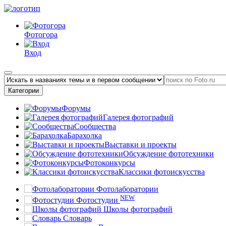
Фотогора
Вход
Категории
Форумы
Галерея фотографий
Сообщества
Барахолка
Выставки и проекты
Обсуждение фототехники
Фотоконкурсы
Классики фотоискусства
Фотолаборатории
NEW
Фотостудии
Школы фотографий
Словарь