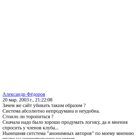
Александр Фёдоров
20 мар. 2003 г., 21:22:08
Зачем же сайт убивать таким образом ?
Система абсолютно непродумана и неудобна.
Стоило ли торопиться ?
Сначала надо было хорошо продумать логику, да и мнения
спросить у членов клуба...
Нынешняя ситстема "анонимных авторов" по моему мнению
право на существование не имеет