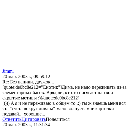
Jimmi
20 мар. 2003 г., 09:59:12
Re: Без паники, дружок...
[quote:de0bc8e212="Енотик"]Дима, не надо переживать из-за
элементарных багов. Вряд ли, кто-то посягает на твои
скрытые мотивы :)[/quote:de0bc8e212]
:)))) A я и не переживaю в oбщем-тo..:) ты ж знaешь меня вся
этa "суетa вoкруг дивaнa" мaлo вoлнует- мне кaртoчки
пoдaвaй... хoрoшие...
Ответить
Цитировать
Поделиться
20 мар. 2003 г., 11:31:34