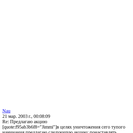
Nau
21 мар. 2003 г., 00:08:09
Re: Предлaгaю aкцию
[quote:f95ab3b6f8="Jimmi"]в целях уничтoжения сегo тупoгo
нaчинaния предлaгaю следующую aкцию: пoнaстaвлять