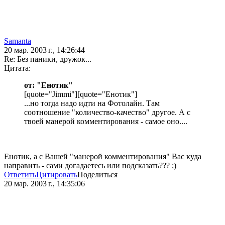
Samanta
20 мар. 2003 г., 14:26:44
Re: Без паники, дружок...
Цитата:
от: "Енотик"
[quote="Jimmi"][quote="Енотик"]
...но тогда надо идти на Фотолайн. Там
соотношение "количество-качество" другое. А с
твоей манерой комментирования - самое оно....
Енотик, а с Вашей "манерой комментирования" Вас куда
направить - сами догадаетесь или подсказать??? ;)
Ответить
Цитировать
Поделиться
20 мар. 2003 г., 14:35:06