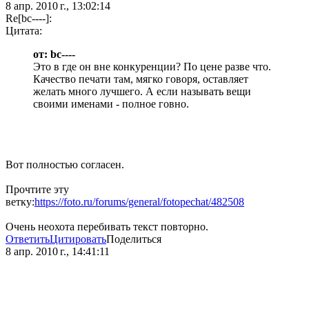
8 апр. 2010 г., 13:02:14
Re[bc----]:
Цитата:
от: bc----
Это в где он вне конкуренции? По цене разве что.
Качество печати там, мягко говоря, оставляет
желать много лучшего. А если называть вещи
своими именами - полное говно.
Вот полностью согласен.
Прочтите эту
ветку:
https://foto.ru/forums/general/fotopechat/482508
Очень неохота перебивать текст повторно.
Ответить
Цитировать
Поделиться
8 апр. 2010 г., 14:41:11