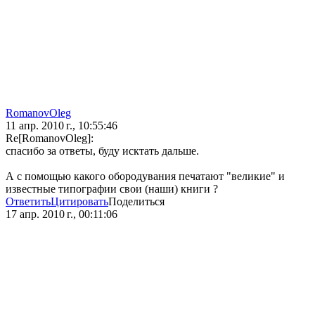
RomanovOleg
11 апр. 2010 г., 10:55:46
Re[RomanovOleg]:
спасибо за ответы, буду исктать дальше.
А с помощью какого обородувания печатают "великие" и
известные типографии свои (наши) книги ?
Ответить
Цитировать
Поделиться
17 апр. 2010 г., 00:11:06