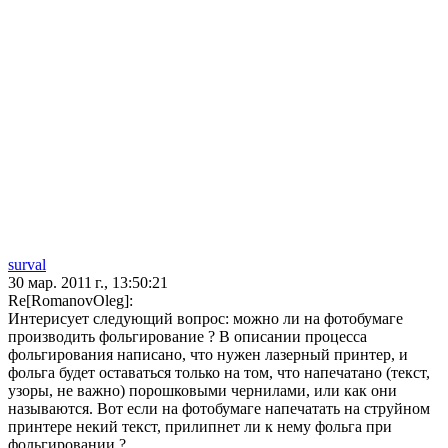
surval
30 мар. 2011 г., 13:50:21
Re[RomanovOleg]:
Интерисует следующий вопрос: можно ли на фотобумаге
производить фольгирование ? В описании процесса
фольгирования написано, что нужен лазерный принтер, и
фольга будет оставаться только на том, что напечатано (текст,
узоры, не важно) порошковыми чернилами, или как они
называются. Вот если на фотобумаге напечатать на струйном
принтере некий текст, прилипнет ли к нему фольга при
фольгировании ?