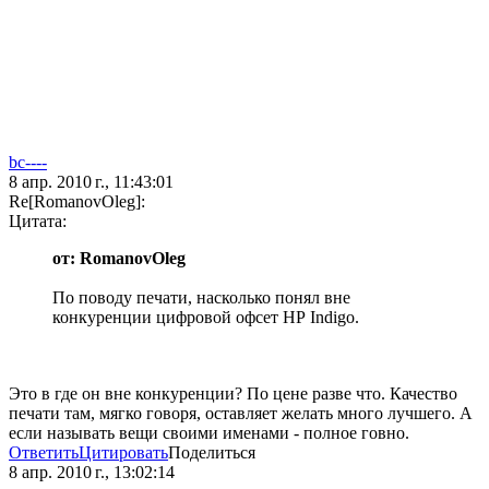
bc----
8 апр. 2010 г., 11:43:01
Re[RomanovOleg]:
Цитата:
от: RomanovOleg
По поводу печати, насколько понял вне
конкуренции цифровой офсет НР Indigo.
Это в где он вне конкуренции? По цене разве что. Качество
печати там, мягко говоря, оставляет желать много лучшего. А
если называть вещи своими именами - полное говно.
Ответить
Цитировать
Поделиться
8 апр. 2010 г., 13:02:14