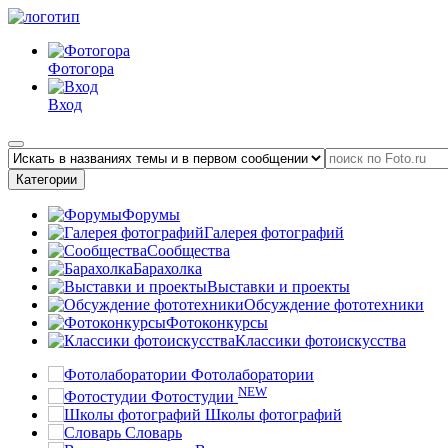
Фотогора
Вход
Категории
Форумы
Галерея фотографий
Сообщества
Барахолка
Выставки и проекты
Обсуждение фототехники
Фотоконкурсы
Классики фотоискусства
Фотолаборатории
NEW
Фотостудии
Школы фотографий
Словарь