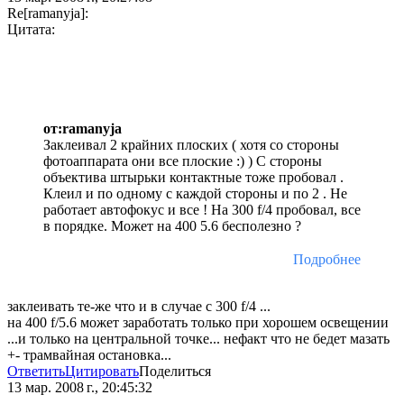
Re[ramanyja]:
Цитата:
от:ramanyja
Заклеивал 2 крайних плоских ( хотя со стороны
фотоаппарата они все плоские :) ) С стороны
объектива штырьки контактные тоже пробовал .
Клеил и по одному с каждой стороны и по 2 . Не
работает автофокус и все ! На 300 f/4 пробовал, все
в порядке. Может на 400 5.6 бесполезно ?
Подробнее
заклеивать те-же что и в случае с 300 f/4 ...
на 400 f/5.6 может заработать только при хорошем освещении
...и только на центральной точке... нефакт что не бедет мазать
+- трамвайная остановка...
Ответить
Цитировать
Поделиться
13 мар. 2008 г., 20:45:32