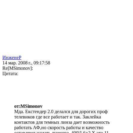
ИнженеР
14 мар. 2008 г., 09:17:58
Re[MSimonov]:
Цитата:
от:MSimonov
Мда. Екстендер 2.0 делался для дорогих проф
телевиков где все работает и так. Заклейка
контактов для темных линза дает возможность
работать АФ,но скорость работы и качество
оставляют желать лучшего. 400\5.6+2.Х это 11