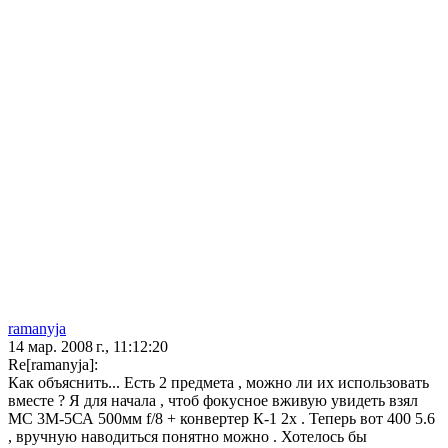
ramanyja
14 мар. 2008 г., 11:12:20
Re[ramanyja]:
Как объяснить... Есть 2 предмета , можно ли их использовать
вместе ? Я для начала , чтоб фокусное вживую увидеть взял
МС 3М-5СА 500мм f/8 + конвертер К-1 2х . Теперь вот 400 5.6
, вручную наводиться понятно можно . Хотелось бы