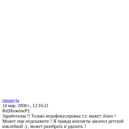
ramanyja
14 мар. 2008 г., 12:16:21
Re[ИнженеР]:
Заработалаа !! Только недофокусировка т.е. мажет ,блин !
Может еще подскажите ? Я правда контакты заклеил детской
наклейкой :) , может разобрать и удалить ?