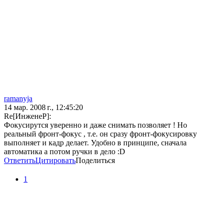
ramanyja
14 мар. 2008 г., 12:45:20
Re[ИнженеР]:
Фокусирутся уверенно и даже снимать позволяет ! Но
реальный фронт-фокус , т.е. он сразу фронт-фокусировку
выполняет и кадр делает. Удобно в принципе, сначала
автоматика а потом ручки в дело :D
Ответить
Цитировать
Поделиться
1