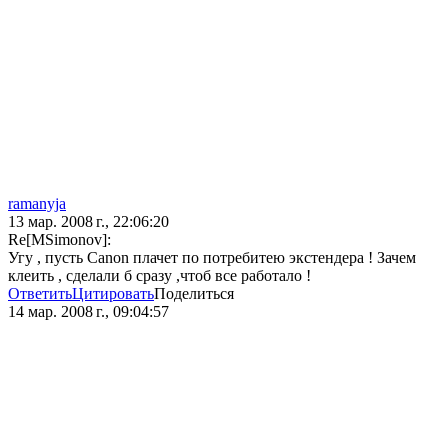
ramanyja
13 мар. 2008 г., 22:06:20
Re[MSimonov]:
Угу , пусть Canon плачет по потребитею экстендера ! Зачем
клеить , сделали б сразу ,чтоб все работало !
Ответить
Цитировать
Поделиться
14 мар. 2008 г., 09:04:57