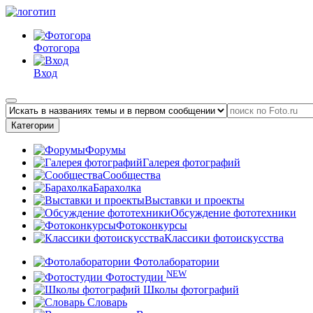
Фотогора
Вход
Категории
Форумы
Галерея фотографий
Сообщества
Барахолка
Выставки и проекты
Обсуждение фототехники
Фотоконкурсы
Классики фотоискусства
Фотолаборатории
NEW
Фотостудии
Школы фотографий
Словарь