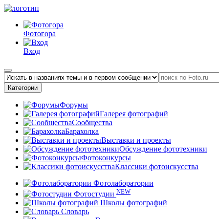
Фотогора
Вход
Категории
Форумы
Галерея фотографий
Сообщества
Барахолка
Выставки и проекты
Обсуждение фототехники
Фотоконкурсы
Классики фотоискусства
Фотолаборатории
NEW
Фотостудии
Школы фотографий
Словарь