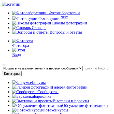
Фотолаборатории
NEW
Фотостудии
Школы фотографий
Словарь
Вопросы и ответы
Фотогора
Вход
Категории
Форумы
Галерея фотографий
Сообщества
Барахолка
Выставки и проекты
Обсуждение фототехники
Фотоконкурсы