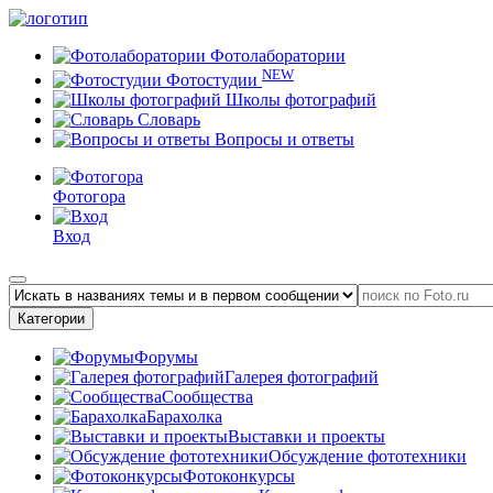
Фотолаборатории
NEW
Фотостудии
Школы фотографий
Словарь
Вопросы и ответы
Фотогора
Вход
Категории
Форумы
Галерея фотографий
Сообщества
Барахолка
Выставки и проекты
Обсуждение фототехники
Фотоконкурсы