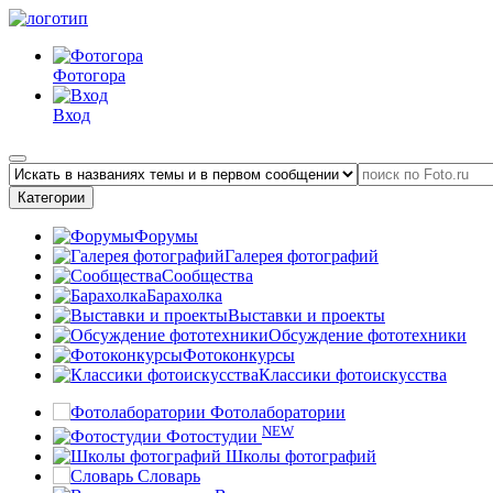
Фотогора
Вход
Категории
Форумы
Галерея фотографий
Сообщества
Барахолка
Выставки и проекты
Обсуждение фототехники
Фотоконкурсы
Классики фотоискусства
Фотолаборатории
NEW
Фотостудии
Школы фотографий
Словарь