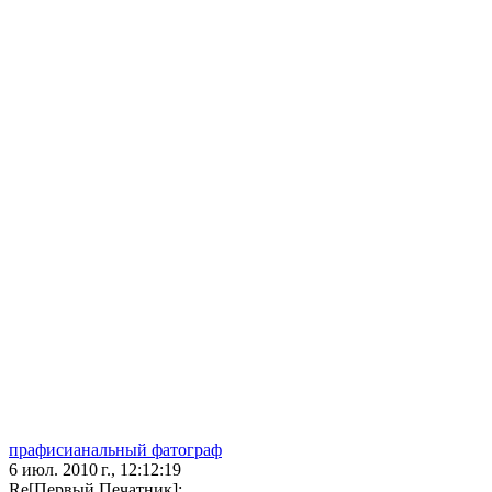
прафисианальный фатограф
6 июл. 2010 г., 12:12:19
Re[Первый Печатник]: