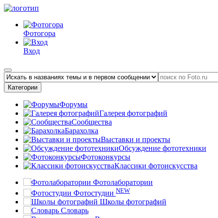
Фотогора
Вход
Категории
Форумы
Галерея фотографий
Сообщества
Барахолка
Выставки и проекты
Обсуждение фототехники
Фотоконкурсы
Классики фотоискусства
Фотолаборатории
NEW
Фотостудии
Школы фотографий
Словарь