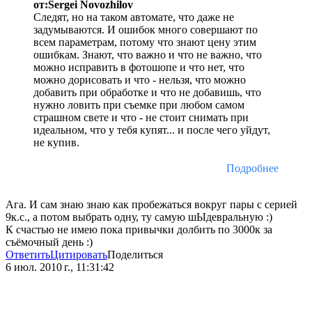
от:Sergei Novozhilov
Следят, но на таком автомате, что даже не
задумываются. И ошибок много совершают по
всем параметрам, потому что знают цену этим
ошибкам. Знают, что важно и что не важно, что
можно исправить в фотошопе и что нет, что
можно дорисовать и что - нельзя, что можно
добавить при обработке и что не добавишь, что
нужно ловить при съемке при любом самом
страшном свете и что - не стоит снимать при
идеальном, что у тебя купят... и после чего уйдут,
не купив.
Подробнее
Ага. И сам знаю знаю как пробежаться вокруг пары с серией
9к.с., а потом выбрать одну, ту самую шЫдевральную :)
К счастью не имею пока привычки долбить по 3000к за
съёмочный день :)
Ответить
Цитировать
Поделиться
6 июл. 2010 г., 11:31:42