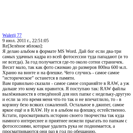
Walerij 77
9 июл. 2011 г., 22:51:05
Re[Зелёное яблоко]:
Я делаю альбом в формате MS Word. Дай бог если два-три
самых удачных кадра из всей фотосессии туда пападают (и то
не всегда). За год получается где-то около сотни страничек.
Весит мало, так как фото сжимаю до размеров 800на 600 м.п.
Храню на винте и на флешке. Чего случись - самое самое
"историческое" останется в памяти.
Вам правильно сказали - самое самое сохраняйте в RAW, а уж
дальше это кому как нравится. Я поступаю так: RAW файлы
вылёживаюстя в отведённой для них папке с недельку-другую
и если за это время меня что-то так и не впечатлило, то - в
корзину безо всяких сожалений. Остальное в джипег, самое
яркое ещё и в RAW. Ну и в альбом на флешку, естейственно.
Кстати, просматривать историю своего творчества так куда
намного интереснее и приятнее нежели прыгать по папкам с
фотосессиями, которые удалить рука не поднимается, а
просматриваются они раз в год по обещанию.