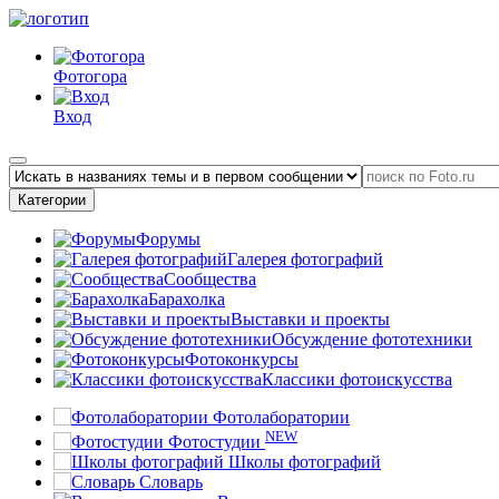
Фотогора
Вход
Категории
Форумы
Галерея фотографий
Сообщества
Барахолка
Выставки и проекты
Обсуждение фототехники
Фотоконкурсы
Классики фотоискусства
Фотолаборатории
NEW
Фотостудии
Школы фотографий
Словарь