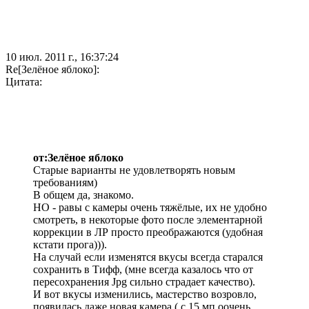
10 июл. 2011 г., 16:37:24
Re[Зелёное яблоко]:
Цитата:
от:Зелёное яблоко
Старые варианты не удовлетворять новым
требованиям)
В общем да, знакомо.
НО - равы с камеры очень тяжёлые, их не удобно
смотреть, в некоторые фото после элементарной
коррекции в ЛР просто преображаются (удобная
кстати прога))).
На случай если изменятся вкусы всегда старался
сохранить в Тифф, (мне всегда казалось что от
пересохранения Jpg сильно страдает качество).
И вот вкусы изменились, мастерство возровло,
появилась даже новая камера ( с 15 мп оочень