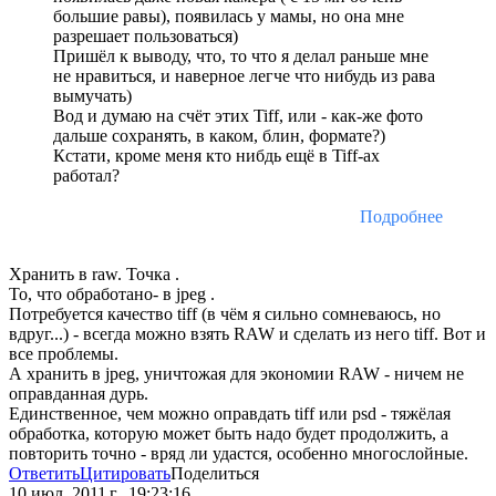
большие равы), появилась у мамы, но она мне
разрешает пользоваться)
Пришёл к выводу, что, то что я делал раньше мне
не нравиться, и наверное легче что нибудь из рава
вымучать)
Вод и думаю на счёт этих Tiff, или - как-же фото
дальше сохранять, в каком, блин, формате?)
Кстати, кроме меня кто нибдь ещё в Tiff-ах
работал?
Подробнее
Хранить в raw. Точка .
То, что обработано- в jpeg .
Потребуется качество tiff (в чём я сильно сомневаюсь, но
вдруг...) - всегда можно взять RAW и сделать из него tiff. Вот и
все проблемы.
А хранить в jpeg, уничтожая для экономии RAW - ничем не
оправданная дурь.
Единственное, чем можно оправдать tiff или psd - тяжёлая
обработка, которую может быть надо будет продолжить, а
повторить точно - вряд ли удастся, особенно многослойные.
Ответить
Цитировать
Поделиться
10 июл. 2011 г., 19:23:16