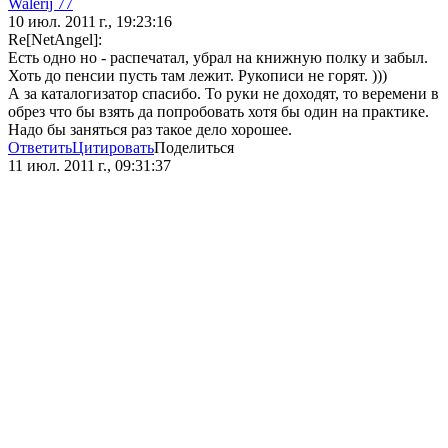
Walerij 77
10 июл. 2011 г., 19:23:16
Re[NetAngel]:
Есть одно но - распечатал, убрал на книжную полку и забыл.
Хоть до пенсии пусть там лежит. Рукописи не горят. )))
А за каталогизатор спасибо. То руки не доходят, то веремени в
обрез что бы взять да попробовать хотя бы один на практике.
Надо бы заняться раз такое дело хорошее.
Ответить
Цитировать
Поделиться
11 июл. 2011 г., 09:31:37