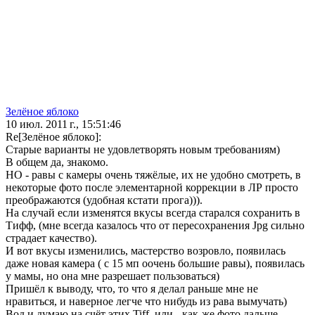
Зелёное яблоко
10 июл. 2011 г., 15:51:46
Re[Зелёное яблоко]:
Старые варианты не удовлетворять новым требованиям)
В общем да, знакомо.
НО - равы с камеры очень тяжёлые, их не удобно смотреть, в
некоторые фото после элементарной коррекции в ЛР просто
преображаются (удобная кстати прога))).
На случай если изменятся вкусы всегда старался сохранить в
Тифф, (мне всегда казалось что от пересохранения Jpg сильно
страдает качество).
И вот вкусы изменились, мастерство возровло, появилась
даже новая камера ( с 15 мп оочень большие равы), появилась
у мамы, но она мне разрешает пользоваться)
Пришёл к выводу, что, то что я делал раньше мне не
нравиться, и наверное легче что нибудь из рава вымучать)
Вод и думаю на счёт этих Tiff, или - как-же фото дальше