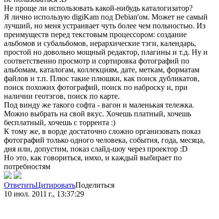
Не проще ли использовать какой-нибудь каталогизатор?
Я лично использую digiKam под Debian'ом. Может не самый
лучший, но меня устраивает чуть более чем польностью. Из
преимуществ перед текстовым процессором: создание
альбомов и субальбомов, иерархические тэги, календарь,
простой но довольно мощный редактор, плагины и т.д. Ну и
соответственно просмотр и сортировка фотографий по
альбомам, каталогам, коллекциям, дате, меткам, форматам
файлов и т.п. Плюс такие плюшки, как поиск дубликатов,
поиск похожих фотографий, поиск по наброску и, при
наличии геотэгов, поиск по карте.
Под винду же такого софта - вагон и маленькая тележка.
Можно выбрать на свой вкус. Хочешь платный, хочешь
бесплатный, хочешь с торрента :)
К тому же, в ворде достаточно сложно организовать показ
фотографий только одного человека, события, года, месяца,
дня или, допустим, показ слайд-шоу через проектор :D
Но это, как говориться, имхо, и каждый выбирает по
потребностям
Ответить
Цитировать
Поделиться
10 июл. 2011 г., 13:37:29