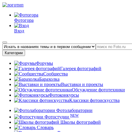
Фотогора
Вход
Категории
Форумы
Галерея фотографий
Сообщества
Барахолка
Выставки и проекты
Обсуждение фототехники
Фотоконкурсы
Классики фотоискусства
Фотолаборатории
NEW
Фотостудии
Школы фотографий
Словарь