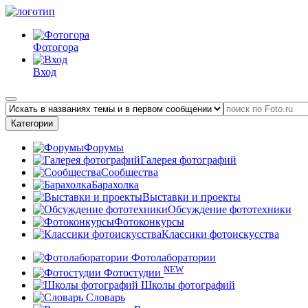
Фотогора
Вход
Категории
Форумы
Галерея фотографий
Сообщества
Барахолка
Выставки и проекты
Обсуждение фототехники
Фотоконкурсы
Классики фотоискусства
Фотолаборатории
NEW
Фотостудии
Школы фотографий
Словарь