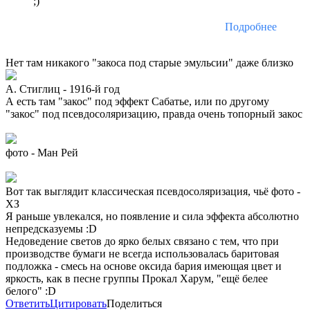
;)
Подробнее
Нет там никакого "закоса под старые эмульсии" даже близко
А. Стиглиц - 1916-й год
А есть там "закос" под эффект Сабатье, или по другому
"закос" под псевдосоляризацию, правда очень топорный закос
фото - Ман Рей
Вот так выглядит классическая псевдосоляризация, чьё фото -
ХЗ
Я раньше увлекался, но появление и сила эффекта абсолютно
непредсказуемы :D
Недоведение светов до ярко белых связано с тем, что при
производстве бумаги не всегда использовалась баритовая
подложка - смесь на основе оксида бария имеющая цвет и
яркость, как в песне группы Прокал Харум, "ещё белее
белого" :D
Ответить
Цитировать
Поделиться