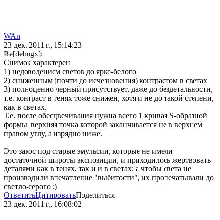
WAn
23 дек. 2011 г., 15:14:23
Re[debugx]:
Снимок характерен
1) недоводением светов до ярко-белого
2) сниженным (почти до исчезновения) контрастом в светах
3) полноценно черный присутствует, даже до бездетальности,
т.е. контраст в тенях тоже снижен, хотя и не до такой степени,
как в светах.
Т.е. после обесцвечивания нужна всего 1 кривая S-образной
формы, верхняя точка которой заканчивается не в верхнем
правом углу, а изрядно ниже.
Это закос под старые эмульсии, которые не имели
достаточной широты экспозиции, и приходилось жертвовать
деталями как в тенях, так и и в светах; а чтобы света не
производили впечатление "выбитости", их пропечатывали до
светло-серого ;)
Ответить
Цитировать
Поделиться
23 дек. 2011 г., 16:08:02