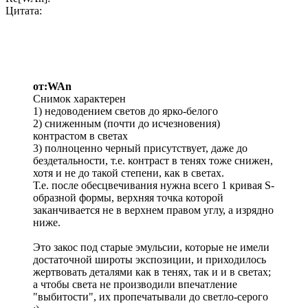
Цитата:
от:WAn
Снимок характерен
1) недоводением светов до ярко-белого
2) сниженным (почти до исчезновения)
контрастом в светах
3) полноценно черный присутствует, даже до
бездетальности, т.е. контраст в тенях тоже снижен,
хотя и не до такой степени, как в светах.
Т.е. после обесцвечивания нужна всего 1 кривая S-
образной формы, верхняя точка которой
заканчивается не в верхнем правом углу, а изрядно
ниже.
Это закос под старые эмульсии, которые не имели
достаточной широты экспозиции, и приходилось
жертвовать деталями как в тенях, так и и в светах;
а чтобы света не производили впечатление
"выбитости", их пропечатывали до светло-серого