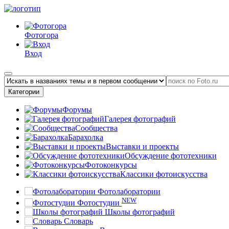
Фотогора
Вход
Категории
Форумы
Галерея фотографий
Сообщества
Барахолка
Выставки и проекты
Обсуждение фототехники
Фотоконкурсы
Классики фотоискусства
Фотолаборатории
NEW
Фотостудии
Школы фотографий
Словарь