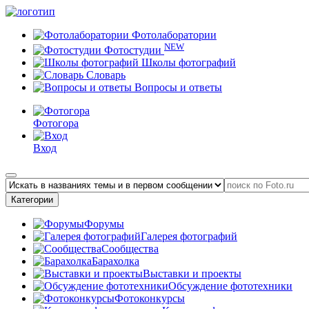
Фотолаборатории
NEW
Фотостудии
Школы фотографий
Словарь
Вопросы и ответы
Фотогора
Вход
Категории
Форумы
Галерея фотографий
Сообщества
Барахолка
Выставки и проекты
Обсуждение фототехники
Фотоконкурсы