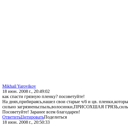
Mikhail Yarovikov
18 июн. 2008 г., 20:49:02
как спасти грязную пленку? посоветуйте!
На днях,прибираясь,нашел свои старые ч/б и цв. пленки,которы
сильно загрязнены:пыль,волосинки,ПРИСОХШАЯ ГРЯЗЬ,сильно
Посоветуйте! Заранее всем благодарен!
Ответить
Цитировать
Поделиться
18 июн. 2008 г., 20:50:33