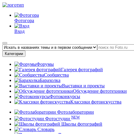
Фотогора
Вход
Категории
Форумы
Галерея фотографий
Сообщества
Барахолка
Выставки и проекты
Обсуждение фототехники
Фотоконкурсы
Классики фотоискусства
Фотолаборатории
NEW
Фотостудии
Школы фотографий
Словарь