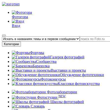
Фотогора
Вход
Категории
Форумы
Галерея фотографий
Сообщества
Барахолка
Выставки и проекты
Обсуждение фототехники
Фотоконкурсы
Классики фотоискусства
Фотолаборатории
NEW
Фотостудии
Школы фотографий
Словарь