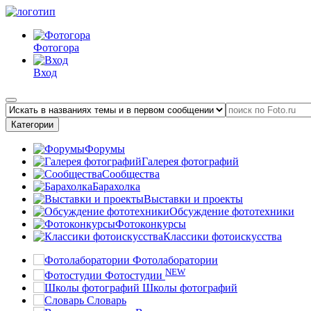
Фотогора
Вход
Категории
Форумы
Галерея фотографий
Сообщества
Барахолка
Выставки и проекты
Обсуждение фототехники
Фотоконкурсы
Классики фотоискусства
Фотолаборатории
NEW
Фотостудии
Школы фотографий
Словарь