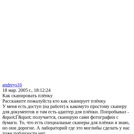
andreys16
18 мар. 2005 г., 18:12:24
Как сканировать плёнку
Расскажите пожалуйста кто как сканирует плёнку.
У меня есть доступ (на работе) к какомуто простому сканеру
для документов и там есть адаптер для плёнки. Попробывал -
&quot;Г&quot; получается, сканирую сами фотографии с
бумаги. То, что есть специальные сканеры для плёнки я знаю,
но они дорогие. А лабораторий где это моглибы сделать у нас
тоже поблизости нет.