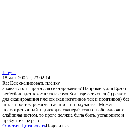
Linych
18 мар. 2005 г., 23:02:14
Re: Как сканировать плёнку
а какая стоит прога для сканирования? Например, для Epson
perfection идет в комплекте epsonScan где есть спец (!) режим
для сканироавния пленок (как негативов так и позитивов) без
них в простом режиме именно Г и получается. Может
посмотреть и найти диск для сканера? если он оборудовани
слайдпланшетом, то прога должна была быть, установите и
пробуйте еще раз?
Ответить
Цитировать
Поделиться