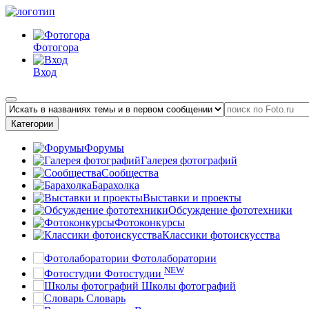
Фотогора
Вход
Категории
Форумы
Галерея фотографий
Сообщества
Барахолка
Выставки и проекты
Обсуждение фототехники
Фотоконкурсы
Классики фотоискусства
Фотолаборатории
NEW
Фотостудии
Школы фотографий
Словарь