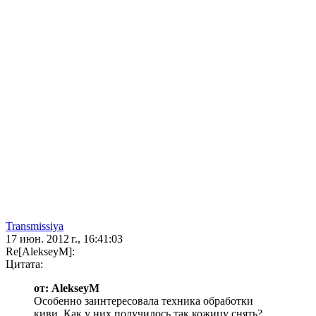
Transmissiya
17 июн. 2012 г., 16:41:03
Re[AlekseyM]:
Цитата:
от: AlekseyM
Особенно заинтересовала техника обработки
киви. Как у них получилось так кожицу снять?