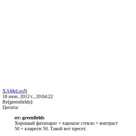
XAMeLeoN
18 июн. 2012 г., 20:04:22
Re[greenfields]:
Цитата:
от: greenfields
Хорошый фатапарат + харошэе стекло + контраст
50 + кларити 50. Такой вот пресет.