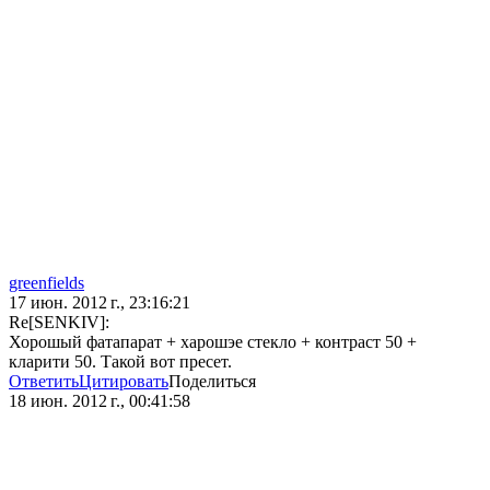
greenfields
17 июн. 2012 г., 23:16:21
Re[SENKIV]:
Хорошый фатапарат + харошэе стекло + контраст 50 +
кларити 50. Такой вот пресет.
Ответить
Цитировать
Поделиться
18 июн. 2012 г., 00:41:58