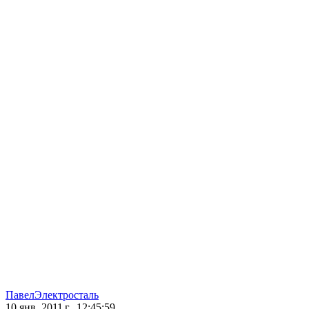
ПавелЭлектросталь
10 янв. 2011 г., 12:45:59