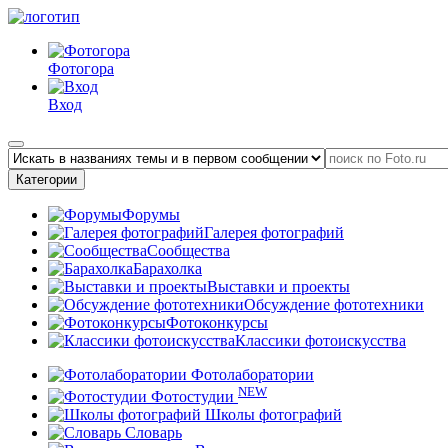
Фотогора
Вход
Категории
Форумы
Галерея фотографий
Сообщества
Барахолка
Выставки и проекты
Обсуждение фототехники
Фотоконкурсы
Классики фотоискусства
Фотолаборатории
NEW
Фотостудии
Школы фотографий
Словарь