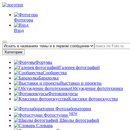
Фотогора
Вход
Категории
Форумы
Галерея фотографий
Сообщества
Барахолка
Выставки и проекты
Обсуждение фототехники
Фотоконкурсы
Классики фотоискусства
Фотолаборатории
NEW
Фотостудии
Школы фотографий
Словарь