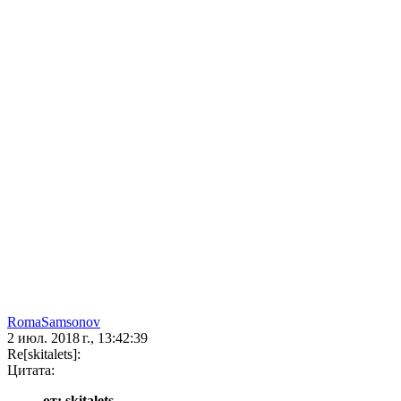
RomaSamsonov
2 июл. 2018 г., 13:42:39
Re[skitalets]:
Цитата:
от: skitalets