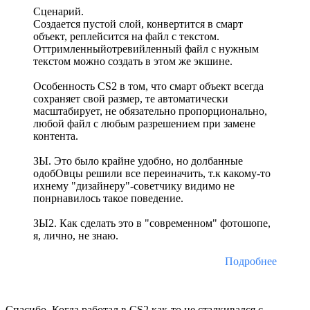
Сценарий.
Создается пустой слой, конвертится в смарт
объект, реплейсится на файл с текстом.
Оттримленныйотревийленный файл с нужным
текстом можно создать в этом же экшине.
Особенность CS2 в том, что смарт объект всегда
сохраняет свой размер, те автоматически
масштабирует, не обязательно пропорционально,
любой файл с любым разрешением при замене
контента.
ЗЫ. Это было крайне удобно, но долбанные
одобОвцы решили все переиначить, т.к какому-то
ихнему "дизайнеру"-советчику видимо не
понрнавилось такое поведение.
ЗЫ2. Как сделать это в "современном" фотошопе,
я, лично, не знаю.
Подробнее
Спасибо. Когда работал в CS2 как-то не сталкивался с