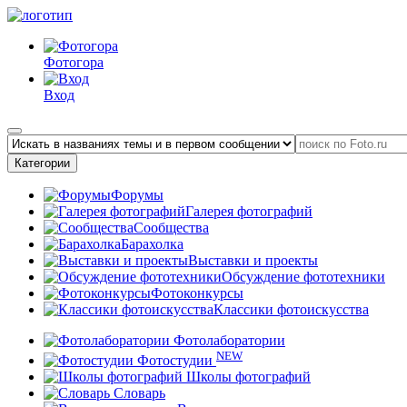
Фотогора
Вход
Категории
Форумы
Галерея фотографий
Сообщества
Барахолка
Выставки и проекты
Обсуждение фототехники
Фотоконкурсы
Классики фотоискусства
Фотолаборатории
NEW
Фотостудии
Школы фотографий
Словарь