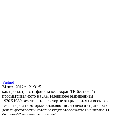
Vugard
24 янв. 2012 г., 21:31:51
как просматривать фото на весь экран ТВ без полей?
просматривая фото на ЖК телевизоре разрешением
1920Х1080 заметил что некоторые открываются на весь экран
телевизора а некоторые оставляют поля слево и справо. как
делать фотографии которые будут отображаться на экране ТВ
без полей? что для это нужно?