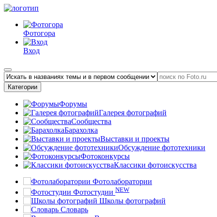
Фотогора
Вход
Категории
Форумы
Галерея фотографий
Сообщества
Барахолка
Выставки и проекты
Обсуждение фототехники
Фотоконкурсы
Классики фотоискусства
Фотолаборатории
NEW
Фотостудии
Школы фотографий
Словарь