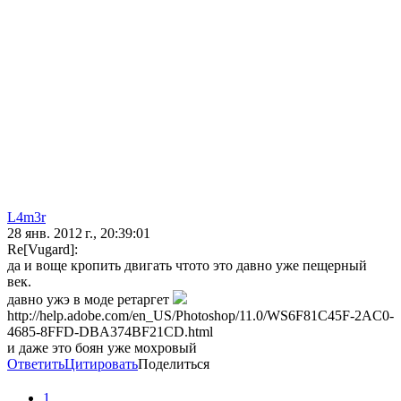
L4m3r
28 янв. 2012 г., 20:39:01
Re[Vugard]:
да и воще кропить двигать чтото это давно уже пещерный
век.
давно ужэ в моде ретаргет
http://help.adobe.com/en_US/Photoshop/11.0/WS6F81C45F-2AC0-
4685-8FFD-DBA374BF21CD.html
и даже это боян уже мохровый
Ответить
Цитировать
Поделиться
1