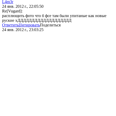
L4m3r
24 янв. 2012 г., 22:05:50
Re[Vugard]:
расплющить фото что б фсе там были упитаные как новые
руские хДДДДДДДДДДДДДДДДДДД
Ответить
Цитировать
Поделиться
24 янв. 2012 г., 23:03:25