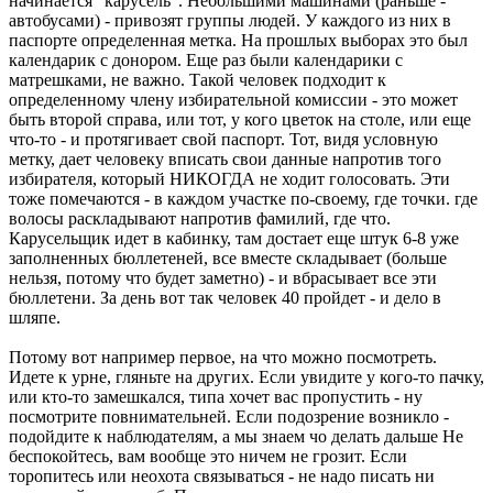
начинается "карусель". Небольшими машинами (раньше -
автобусами) - привозят группы людей. У каждого из них в
паспорте определенная метка. На прошлых выборах это был
календарик с донором. Еще раз были календарики с
матрешками, не важно. Такой человек подходит к
определенному члену избирательной комиссии - это может
быть второй справа, или тот, у кого цветок на столе, или еще
что-то - и протягивает свой паспорт. Тот, видя условную
метку, дает человеку вписать свои данные напротив того
избирателя, который НИКОГДА не ходит голосовать. Эти
тоже помечаются - в каждом участке по-своему, где точки. где
волосы раскладывают напротив фамилий, где что.
Карусельщик идет в кабинку, там достает еще штук 6-8 уже
заполненных бюллетеней, все вместе складывает (больше
нельзя, потому что будет заметно) - и вбрасывает все эти
бюллетени. За день вот так человек 40 пройдет - и дело в
шляпе.
Потому вот например первое, на что можно посмотреть.
Идете к урне, гляньте на других. Если увидите у кого-то пачку,
или кто-то замешкался, типа хочет вас пропустить - ну
посмотрите повнимательней. Если подозрение возникло -
подойдите к наблюдателям, а мы знаем чо делать дальше Не
беспокойтесь, вам вообще это ничем не грозит. Если
торопитесь или неохота связываться - не надо писать ни