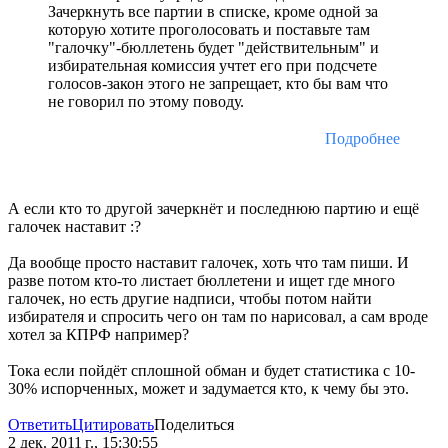
Зачеркнуть все партии в списке, кроме одной за
которую хотите проголосовать и поставьте там
"галочку"-бюллетень будет "действительным" и
избирательная комиссия учтет его при подсчете
голосов-закон этого не запрещает, кто бы вам что
не говорил по этому поводу.
Подробнее
А если кто то другой зачеркнёт и последнюю партию и ещё
галочек наставит :?
Да вообще просто наставит галочек, хоть что там пиши. И
разве потом кто-то листает бюллетени и ищет где много
галочек, но есть другие надписи, чтобы потом найти
избирателя и спросить чего он там по нарисовал, а сам вроде
хотел за КПРФ например?
Тока если пойдёт сплошной обман и будет статистика с 10-
30% испорченных, может и задумается кто, к чему бы это.
Ответить
Цитировать
Поделиться
2 дек. 2011 г., 15:30:55