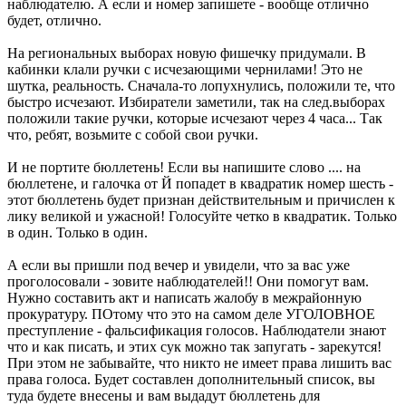
наблюдателю. А если и номер запишете - вообще отлично
будет, отлично.
На региональных выборах новую фишечку придумали. В
кабинки клали ручки с исчезающими чернилами! Это не
шутка, реальность. Сначала-то лопухнулись, положили те, что
быстро исчезают. Избиратели заметили, так на след.выборах
положили такие ручки, которые исчезают через 4 часа... Так
что, ребят, возьмите с собой свои ручки.
И не портите бюллетень! Если вы напишите слово .... на
бюллетене, и галочка от Й попадет в квадратик номер шесть -
этот бюллетень будет признан действительным и причислен к
лику великой и ужасной! Голосуйте четко в квадратик. Только
в один. Только в один.
А если вы пришли под вечер и увидели, что за вас уже
проголосовали - зовите наблюдателей!! Они помогут вам.
Нужно составить акт и написать жалобу в межрайонную
прокуратуру. ПОтому что это на самом деле УГОЛОВНОЕ
преступление - фальсификация голосов. Наблюдатели знают
что и как писать, и этих сук можно так запугать - зарекутся!
При этом не забывайте, что никто не имеет права лишить вас
права голоса. Будет составлен дополнительный список, вы
туда будете внесены и вам выдадут бюллетень для