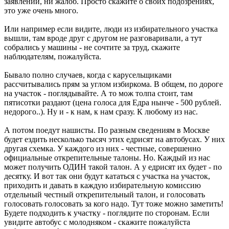
заявлений, ни жалоб. Просто скажите о своих подозрениях,
это уже очень много.
Или например если видите, люди из избирательного участка
вышли, там вроде друг с другом не разговаривали, а тут
собрались у машины - не сочтите за труд, скажите
наблюдателям, пожалуйста.
Бывало полно случаев, когда с карусельщиками
рассчитывались прям за углом избиркома. В общем, по дороге
на участок - поглядывайте. А то мож толпа стоит, там
пятисотки раздают (цена голоса для Едра нынче - 500 рублей.
недорого..). Ну и - к нам, к нам сразу. К любому из нас.
А потом поедут нашисты. По разным сведениям в Москве
будет ездить несколько тысяч этих едрисят на автобусах. У них
другая схемка. У каждого из них - честные, совершенно
официальные открепительные талоны. Но. Каждый из нас
может получить ОДИН такой талон. А у едрисят их будет - по
десятку. И вот так они будут кататься с участка на участок,
приходить и давать в каждую избирательную комиссию
отдельный честный открепительный талон, и голосовать
голосовать голосовать за кого надо. Тут тоже можно заметить!
Будете подходить к участку - поглядите по сторонам. Если
увидите автобус с молодняком - скажите пожалуйста