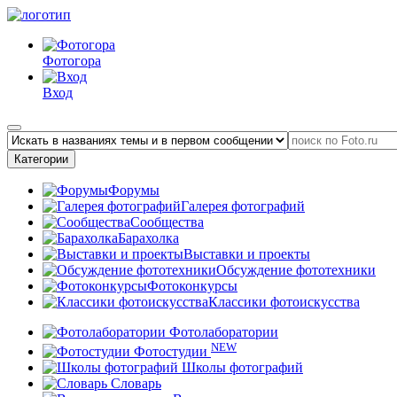
Фотогора
Вход
Категории
Форумы
Галерея фотографий
Сообщества
Барахолка
Выставки и проекты
Обсуждение фототехники
Фотоконкурсы
Классики фотоискусства
Фотолаборатории
NEW
Фотостудии
Школы фотографий
Словарь