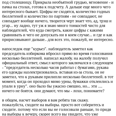
под столешницу. Прикрыла необъятной грудью, мгновение - и
пачка на столах, готова к подсчету. А дальше еще много чего
интересного бывает. Цифры не сходятся, количество годных
бюллетеней и количество по партиям - не совпадают, не
совпадает вообще ничего, творится черт знает что, ад, трэш и
угар... ну ладно, тут уж я знаю много тонкостей чисто для
наблюдателей, что куда смотреть, какие цифры с какими
сравнивать и чего не допускать ни в коем случае... и где и как
пририсовывают дальше.. для всех это, пожалуй, не интересно.
напоследок еще "курьез". наблюдатель заметил как
председатель избиркома вбросил прямо во время голосования
несколько бюллетеней. написал жалобу. на жалобу получил
официальный ответ, смысл которого заключался в следующем
- "председатель несколько часов работал с бумагами, рукава
его одежды наэлектризовались. вставая из-за стола, он не
заметил, что к рукавам прилипли несколько бюллетеней. в тот
момент, когда он проходил мимо урны, бумажки отклеились и
упали в урну". оно было бы ужасно смешно, но... эти ....
ничего не боятся. они думают, что мы - лохи, понимаете?
в общем, насчет выборов я вам ребята так скажу.
пожалуйста, сходите на выборы. просто вот соберитесь и
сходите. потому что если вы не голосовали раньше, то придя
на выборы к вечеру, скорее всего вы увидите, что уже