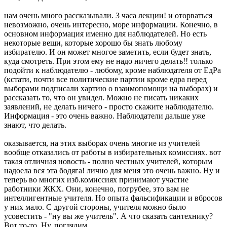
нам очень много рассказывали. 3 часа лекции! и оторваться
невозможно, очень интересно, море информации. Конечно, в
основном информация именно для наблюдателей. Но есть
некоторые вещи, которые хорошо бы знать любому
избирателю. И он может многое заметить, если будет знать,
куда смотреть. При этом ему не надо ничего делать!! только
подойти к наблюдателю - любому, кроме наблюдателя от ЕдРа
(кстати, почти все политические партии кроме едра перед
выборами подписали хартию о взаимопомощи на выборах) и
рассказать то, что он увидел. Можно не писать никаких
заявлений, не делать ничего - просто скажите наблюдателю.
Информация - это очень важно. Наблюдатели дальше уже
знают, что делать.
оказывается, на этих выборах очень многие из учителей
вообще отказались от работы в избирательных комиссиях. вот
такая отличная новость - полно честных учителей, которым
надоела вся эта бодяга! лично для меня это очень важно. Ну и
теперь во многих изб.комиссиях принимают участие
работники ЖКХ. Они, конечно, погрубее, это вам не
интеллигентные учителя. Но опыта фальсификации и вбросов
у них мало. С другой стороны, учителя можно было
усовестить - "ну вы же учитель". А что сказать сантехнику?
Вот то-то. Ну, поглядим.