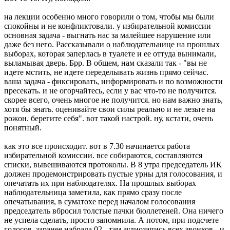
на лекции особенно много говорили о том, чтобы мы были
спокойны и не конфликтовали. у избирательной комиссии
основная задача - выгнать нас за малейшее нарушение или
даже без него. Рассказывали о наблюдательнице на прошлых
выборах, которая заперлась в туалете и ее оттуда вынимали,
выламывая дверь. Брр. В общем, нам сказали так - "вы не
идете мстить, не идете переделывать жизнь прямо сейчас.
ваша задача - фиксировать, информировать и по возможности
пресекать. и не огорчайтесь, если у вас что-то не получится.
скорее всего, очень многое не получится. но нам важно знать,
хотя бы знать. оценивайте свои силы реально и не лезьте на
рожон. берегите себя". вот такой настрой. ну, кстати, очень
понятный.
как это все происходит. вот в 7.30 начинается работа
избирательной комиссии. все собираются, составляются
списки, вывешиваются протоколы. В 8 утра председатель ИК
должен продемонстрировать пустые урны для голосования, и
опечатать их при наблюдателях. На прошлых выборах
наблюдательница заметила, как прямо сразу после
опечатывания, в суматохе перед началом голосования
председатель вбросил толстые пачки бюллетеней. Она ничего
не успела сделать, просто запомнила. А потом, при подсчете
голосов, заранее набрала 02 - там аудиозапись всех звонков - и