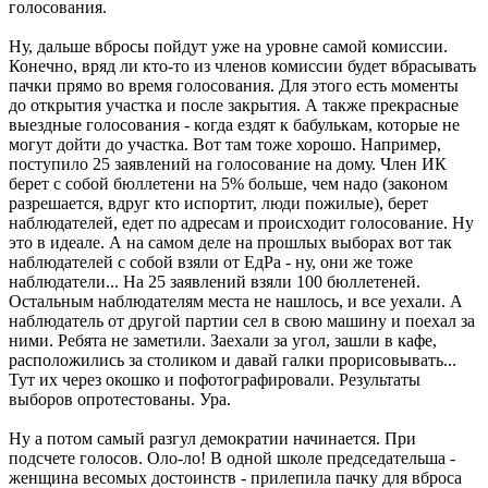
голосования.
Ну, дальше вбросы пойдут уже на уровне самой комиссии.
Конечно, вряд ли кто-то из членов комиссии будет вбрасывать
пачки прямо во время голосования. Для этого есть моменты
до открытия участка и после закрытия. А также прекрасные
выездные голосования - когда ездят к бабулькам, которые не
могут дойти до участка. Вот там тоже хорошо. Например,
поступило 25 заявлений на голосование на дому. Член ИК
берет с собой бюллетени на 5% больше, чем надо (законом
разрешается, вдруг кто испортит, люди пожилые), берет
наблюдателей, едет по адресам и происходит голосование. Ну
это в идеале. А на самом деле на прошлых выборах вот так
наблюдателей с собой взяли от ЕдРа - ну, они же тоже
наблюдатели... На 25 заявлений взяли 100 бюллетеней.
Остальным наблюдателям места не нашлось, и все уехали. А
наблюдатель от другой партии сел в свою машину и поехал за
ними. Ребята не заметили. Заехали за угол, зашли в кафе,
расположились за столиком и давай галки прорисовывать...
Тут их через окошко и пофотографировали. Результаты
выборов опротестованы. Ура.
Ну а потом самый разгул демократии начинается. При
подсчете голосов. Оло-ло! В одной школе председательша -
женщина весомых достоинств - прилепила пачку для вброса