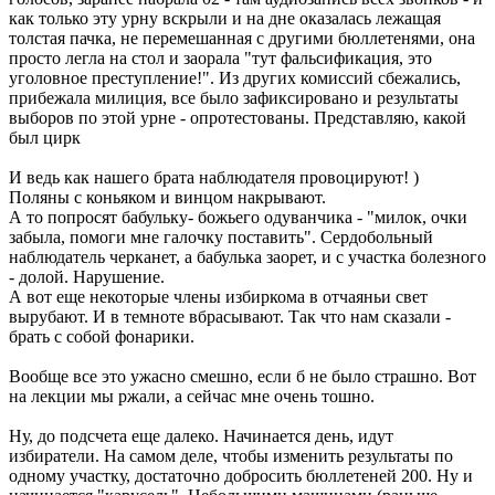
как только эту урну вскрыли и на дне оказалась лежащая
толстая пачка, не перемешанная с другими бюллетенями, она
просто легла на стол и заорала "тут фальсификация, это
уголовное преступление!". Из других комиссий сбежались,
прибежала милиция, все было зафиксировано и результаты
выборов по этой урне - опротестованы. Представляю, какой
был цирк
И ведь как нашего брата наблюдателя провоцируют! )
Поляны с коньяком и винцом накрывают.
А то попросят бабульку- божьего одуванчика - "милок, очки
забыла, помоги мне галочку поставить". Сердобольный
наблюдатель черканет, а бабулька заорет, и с участка болезного
- долой. Нарушение.
А вот еще некоторые члены избиркома в отчаяньи свет
вырубают. И в темноте вбрасывают. Так что нам сказали -
брать с собой фонарики.
Вообще все это ужасно смешно, если б не было страшно. Вот
на лекции мы ржали, а сейчас мне очень тошно.
Ну, до подсчета еще далеко. Начинается день, идут
избиратели. На самом деле, чтобы изменить результаты по
одному участку, достаточно добросить бюллетеней 200. Ну и