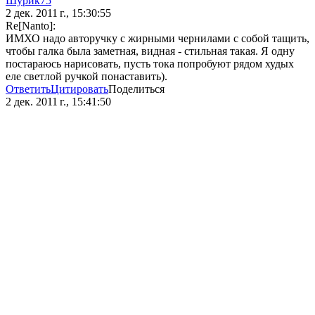
Шурик75
2 дек. 2011 г., 15:30:55
Re[Nanto]:
ИМХО надо авторучку с жирными чернилами с собой тащить,
чтобы галка была заметная, видная - стильная такая. Я одну
постараюсь нарисовать, пусть тока попробуют рядом худых
еле светлой ручкой понаставить).
Ответить
Цитировать
Поделиться
2 дек. 2011 г., 15:41:50