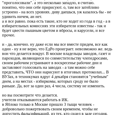
"проголосовали". а это несколько западло, я считаю.
понятно, что они себе пририсуют. о, там все затейливо
устроено - на всех уровнях. диву даешься, уж казалось бы - не
удивить ничем, ан нет.
а и все равно. пока есть такие, кто не ходит из года в год - а в
избирательных комиссиях эти избиратели известны - так и
будет цвести пышным цветом и вбросы, и карусели, и все
прочее.
и - да, конечно. ну даже если мы все вместе придем, все как
один - ну я не верю, что ЕдРо проиграет. невозможно же. ведь
вон что делается вокруг. В москве владельцы заводов, газет и
пароходов, являющиеся по совместительству члепедросами,
своим рабочим устраивают в воскресенье рабочие дни и
заставляют голосовать на заводах - а там можно себе
представить, ЧТО они нарисуют в итоговых протоколах... В
ВУЗах, в техникумах вдруг 4 декабря становятся "учебным"
днем, а на местах - избиркомы, которых сроду не было
раньше. Да, вот за один раз, 4 числа, систему не изменить.
но вы посмотрите что делается.
учителя отказываются работать в ИК.
в Яблоко только в Москве пришло 3 тыщи человек -
добровольно пожертвовать своим временем, чтобы не
допустить фальсификаций. из тех, кто сидел в зале сегодня,