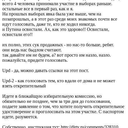
всего 4 человека принимали участие в выборах раньше.
остальные все в первый раз, как и я.
На прошлых выборах явка была уже выше, чем на
позапрошлых, а в этот раз среди моих знакомых почти все
идут голосовать, даже те, кто не ходил никогда.
и Путина освистали. Ах, как это здорово!! Освистали,
освистали его!!
их полно, этих сук продажных - но нас-то больше, ребят.
они ведь нас быдлом считают.
так давайте им не будем, а? вот просто им назло, назло.
пожалуйста, придите голосовать.
Upd - да, можно давать ссылки на этот пост.
Upd-2 - как голосовать тем, кто вдали от дома и не может
взять открепительный
Идете в ближайщую избирательную комиссию, но
обязательно не позднее, чем за три дня до голосования,
подаете заявление о том, что хотите получить открепительное
удостоверение и проголосовать на этом участке. С паспортом
идете, разумеется.
Собственно, инструкция тут: http://dirty.ru/comments/328310