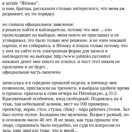
в штабе "Яблока".
и нам, братцы, рассказали столько интересного, что меня аж
разрывает. ну, по порядку.
но сначала официальное заявление:
я решила пойти в наблюдатели, потому что мне ....ело
происходящее на выборах. меня никто не приглашал и не
уговаривал, это было только мое решение. я не член никакой
партии, и не собираюсь. к Яблоку я пошла только потому, что
у них на сайте есть электронная форма для записи в
наблюдатели на выборы: http://www.yabloko.ru/control
никаких денег мне никто не платил. и пост этот никем не
проплачен и не будет. .
официальная часть окончена
записалась я в середине прошлой недели, в пятницу мне
позвонили, пригласили на тренинги, я выбрала удобное время
и пришла. приехала к семи вечера на Пятницкую, д.31/2.
Красивенький особнячок, вход свободный. Поднялась на 4
этаж, там небольшой зальчик, мест на 100 примерно.
проектор, экран, стол, стулья, сбоку - пара рабочих столов. Зал
был почти полон. Большинство мужчины. Возраст разный, но
в основном около 40 лет. Я не знаю, как туда пришли эти
люди, спрашивать было неудобно, но судя по вопросам из
зала, ими двигало тоже, что и мной...