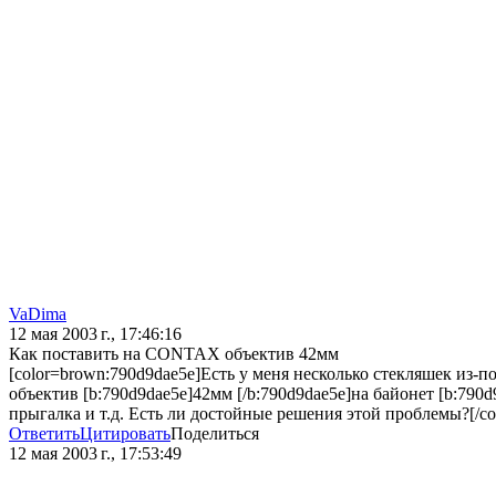
VaDima
12 мая 2003 г., 17:46:16
Как поставить на CONTAX объектив 42мм
[color=brown:790d9dae5e]Есть у меня несколько стекляшек из-
объектив [b:790d9dae5e]42мм [/b:790d9dae5e]на байонет [b:790
прыгалка и т.д. Есть ли достойные решения этой проблемы?[/co
Ответить
Цитировать
Поделиться
12 мая 2003 г., 17:53:49