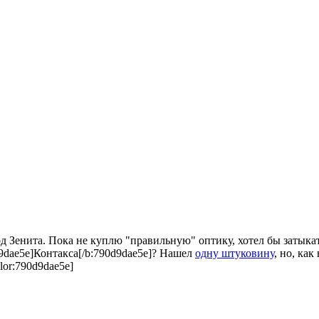
под Зенита. Пока не куплю "правильную" оптику, хотел бы затык
d9dae5e]Контакса[/b:790d9dae5e]? Нашел
одну штуковину
, но, ка
lor:790d9dae5e]