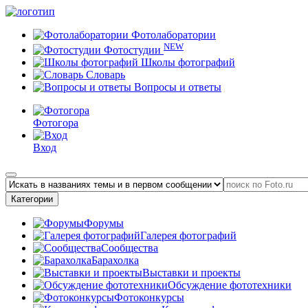
Фотолаборатории
NEW
Фотостудии
Школы фотографий
Словарь
Вопросы и ответы
Фотогора
Вход
Категории
Форумы
Галерея фотографий
Сообщества
Барахолка
Выставки и проекты
Обсуждение фототехники
Фотоконкурсы