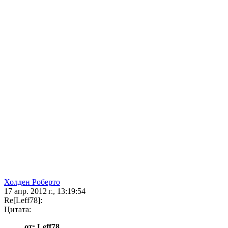
Холден Роберто
17 апр. 2012 г., 13:19:54
Re[Leff78]:
Цитата:
от: Leff78