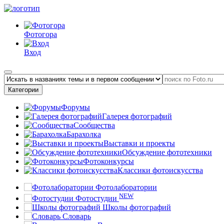
Фотогора
Вход
Категории
Форумы
Галерея фотографий
Сообщества
Барахолка
Выставки и проекты
Обсуждение фототехники
Фотоконкурсы
Классики фотоискусства
Фотолаборатории
NEW
Фотостудии
Школы фотографий
Словарь