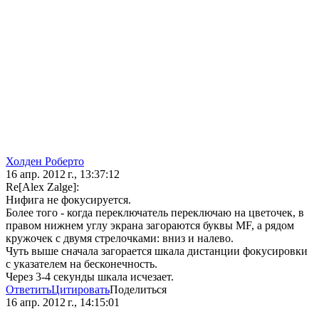
Холден Роберто
16 апр. 2012 г., 13:37:12
Re[Alex Zalge]:
Нифига не фокусируется.
Более того - когда переключатель переключаю на цветочек, в
правом нижнем углу экрана загораются буквы MF, а рядом
кружочек с двумя стрелочками: вниз и налево.
Чуть выше сначала загорается шкала дистанции фокусировки
с указателем на бесконечность.
Через 3-4 секунды шкала исчезает.
Ответить
Цитировать
Поделиться
16 апр. 2012 г., 14:15:01