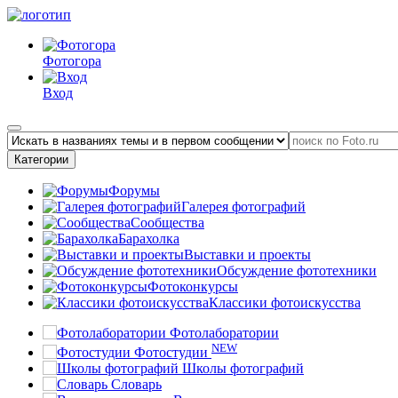
Фотогора
Вход
Категории
Форумы
Галерея фотографий
Сообщества
Барахолка
Выставки и проекты
Обсуждение фототехники
Фотоконкурсы
Классики фотоискусства
Фотолаборатории
NEW
Фотостудии
Школы фотографий
Словарь