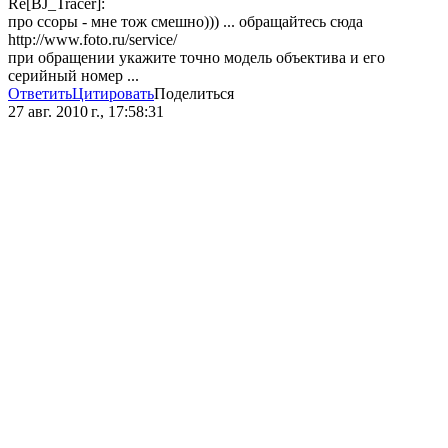
Re[BJ_Tracer]:
про ссоры - мне тож смешно))) ... обращайтесь сюда
http://www.foto.ru/service/
при обращении укажите точно модель объектива и его
серийный номер ...
Ответить
Цитировать
Поделиться
27 авг. 2010 г., 17:58:31