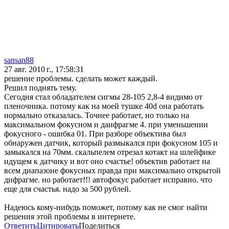
sansan88
27 авг. 2010 г., 17:58:31
решение проблемы. сделать может каждый.
Решил поднять тему.
Сегодня стал обладателем сигмы 28-105 2,8-4 видимо от
пленочника. потому как на моей тушке 40d она работать
нормально отказалась. Точнее работает, но только на
максимальном фокусном и даифрагме 4. при уменьшении
фокусного - ошибка 01. При разборе объектива был
обнаружен датчик, который размыкался при фокусном 105 и
замыкался на 70мм. скальпелем отрезал котакт на шлейфике
идущем к датчику и вот оно счастье! объектив работает на
всем диапазоне фокусных правда при максимально открытой
дифрагме. но работает!!! автофокус работает исправно. что
еще для счастья. надо за 500 рублей.
Надеюсь кому-нибудь поможет, потому как не смог найти
решения этой проблемы в интернете.
Ответить
Цитировать
Поделиться