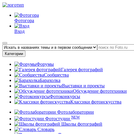
Фотогора
Вход
Категории
Форумы
Галерея фотографий
Сообщества
Барахолка
Выставки и проекты
Обсуждение фототехники
Фотоконкурсы
Классики фотоискусства
Фотолаборатории
NEW
Фотостудии
Школы фотографий
Словарь