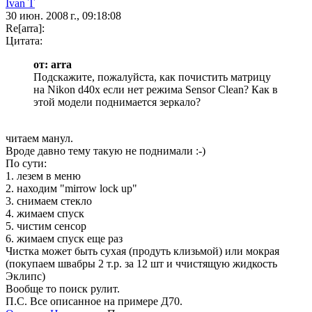
Ivan T
30 июн. 2008 г., 09:18:08
Re[arra]:
Цитата:
от: arra
Подскажите, пожалуйста, как почистить матрицу
на Nikon d40x если нет режима Sensor Clean? Как в
этой модели поднимается зеркало?
читаем манул.
Вроде давно тему такую не поднимали :-)
По сути:
1. лезем в меню
2. находим "mirrow lock up"
3. снимаем стекло
4. жимаем спуск
5. чистим сенсор
6. жимаем спуск еще раз
Чистка может быть сухая (продуть клизьмой) или мокрая
(покупаем швабры 2 т.р. за 12 шт и ччистящую жидкость
Эклипс)
Вообще то поиск рулит.
П.С. Все описанное на примере Д70.