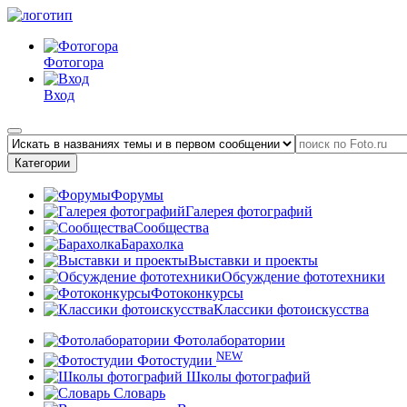
Фотогора
Вход
Категории
Форумы
Галерея фотографий
Сообщества
Барахолка
Выставки и проекты
Обсуждение фототехники
Фотоконкурсы
Классики фотоискусства
Фотолаборатории
NEW
Фотостудии
Школы фотографий
Словарь