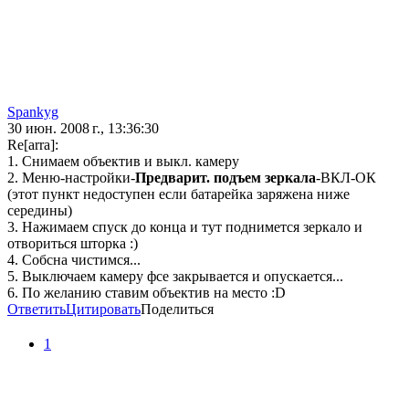
Spankyg
30 июн. 2008 г., 13:36:30
Re[arra]:
1. Снимаем объектив и выкл. камеру
2. Меню-настройки-
Предварит. подъем зеркала
-ВКЛ-ОК
(этот пункт недоступен если батарейка заряжена ниже
середины)
3. Нажимаем спуск до конца и тут поднимется зеркало и
отвориться шторка :)
4. Собсна чистимся...
5. Выключаем камеру фсе закрывается и опускается...
6. По желанию ставим объектив на место :D
Ответить
Цитировать
Поделиться
1