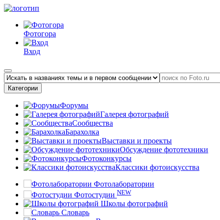
Фотогора
Вход
Категории
Форумы
Галерея фотографий
Сообщества
Барахолка
Выставки и проекты
Обсуждение фототехники
Фотоконкурсы
Классики фотоискусства
Фотолаборатории
NEW
Фотостудии
Школы фотографий
Словарь