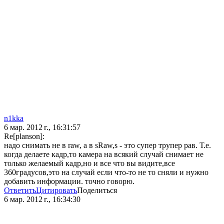
n1kka
6 мар. 2012 г., 16:31:57
Re[planson]:
надо снимать не в raw, а в sRaw,s - это супер трупер рав. Т.е.
когда делаете кадр,то камера на всякий случай снимает не
только желаемый кадр,но и все что вы видите,все
360градусов,это на случай если что-то не то сняли и нужно
добавить информации. точно говорю.
Ответить
Цитировать
Поделиться
6 мар. 2012 г., 16:34:30