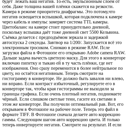
будет лежать ваш негатив. То-есть, эмульсионным слоем от
себя. Даже толщина вашей плёнки скажется на резкости.
Камера в режиме приоритета диафрагмы. Это потому,что
негатив освещается вспышкой, которая подключена к камере
через кабель и импульс замеряет система TTL камеры.
Цветобаланс на камере стоит принудительно дневной,
поскольку вспышка даёт тоже дневной свет 5500 Кельвина.
Съёмка делается с предподъёмом зеркала и задержкой
автоспуска 2 секунды. Завтвор на 1/200/. Запускается всё это
электронным тросиком. Снимаю в режиме RAW. Псле
загрузки файла в Фотошопе его открываю Adobe camera RAW.
Дальше задача вычесть цветную маску. Для этого в конверторе
включаю пипетку и тыкаю ей в ту часть плёнки, где нет
изображения. Оно сразу переменится в более нейтральное по
цвету, но остаётся негативным. Теперь смотрите на
гистограмму в конверторе. Не должно быть завалов ни влево,
ни вправо. Если контраст избыточный, регулируете его в
конверторе так, чтобы края гистограммы не выходили за
границы графика. Если очень плотный негатив, поднимаете
чёрный. Если слишком светлые тени, гасите их светами в
этом же конверторе. Вы получили оптимальный рав. Вот, его
открываем в Фотошопе на рабочее поле. Теперь это файл в
формате TIFF. В Фотошопе сначала делаете авто коррекцию
гаммы. Следующим шагом авто коррекцию цвета. И только
теперь инвертируете негатив. Смотрите на результат. И если