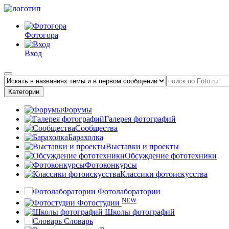
Фотогора
Вход
Категории
Форумы
Галерея фотографий
Сообщества
Барахолка
Выставки и проекты
Обсуждение фототехники
Фотоконкурсы
Классики фотоискусства
Фотолаборатории
NEW
Фотостудии
Школы фотографий
Словарь