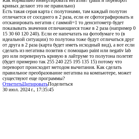
Как нормально инвертировать негатив? (paint и переворот
кривых делают это не правильно)
Есть такая серая карта с полутонами, там каждый полутон
отличается от соседнего в 2 раза, если ее сфотографировать и
отсканировать негатив с гаммой=1 то денситометр будет
показывать значения отличающиеся тоже в 2 раза (например 0
15 30 60 120 240). Если ее напечатать на фотобумаге то (в
идеальной ситуации) то полутона тоже будут отличаться друг
от друга в 2 раза (карта будет иметь исходный вид), а вот если
сделать из негатива позитив с помощью paint или negativ lab
pro или перевернуть кривую в лайтруме то полутона полетят
(будет примерно так 255 240 225 195 135 15) потому что
переворот происходит методом вычитания. Как сделать
правильное преобразование негатива на компьютере, может
существуют еще программы?
Ответить
Цитировать
Поделиться
30 июл. 2024 г., 17:35:45