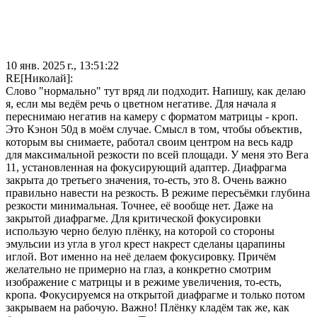
10 янв. 2025 г., 13:51:22
RE[Николай]:
Слово "нормально" тут вряд ли подходит. Напишу, как делаю
я, если мы ведём речь о цветном негативе. Для начала я
переснимаю негатив на камеру с форматом матрицы - кроп.
Это Кэнон 50д в моём случае. Смысл в том, чтобы объектив,
которым вы снимаете, работал своим центром на весь кадр
для максимальной резкости по всей площади. У меня это Вега
11, установленная на фокусирующий адаптер. Диафрагма
закрыта до третьего значения, то-есть, это 8. Очень важно
правильно навести на резкость. В режиме пересъёмки глубина
резкости минимальная. Точнее, её вообще нет. Даже на
закрытой диафрагме. Для критической фокусировки
использую черно белую плёнку, на которой со стороны
эмульсии из угла в угол крест накрест сделаны царапины
иглой. Вот именно на неё делаем фокусировку. Причём
желательно не примерно на глаз, а конкретно смотрим
изображение с матрицы и в режиме увеличения, то-есть,
кропа. Фокусируемся на открытой диафрагме и только потом
закрываем на рабочую. Важно! Плёнку кладём так же, как