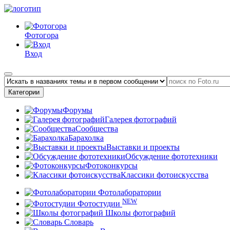
Фотогора
Вход
Категории
Форумы
Галерея фотографий
Сообщества
Барахолка
Выставки и проекты
Обсуждение фототехники
Фотоконкурсы
Классики фотоискусства
Фотолаборатории
NEW
Фотостудии
Школы фотографий
Словарь