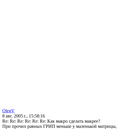
OlegV
8 авг. 2005 г., 15:58:16
Re: Re: Re: Re: Re: Re: Как макро сделать макрее?
При прочих равных ГРИП меньше у маленькой матрицы,