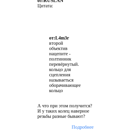
от:RUSLAN
Цитата:
от:L4m3r
второй
объектив
нацепите -
полтинник
перевёрнутый.
кольцо для
сцепления
называеться
оборачивающее
кольцо
А что при этом получится?
И у таких колец наверное
резьбы разные бывают?
Подробнее