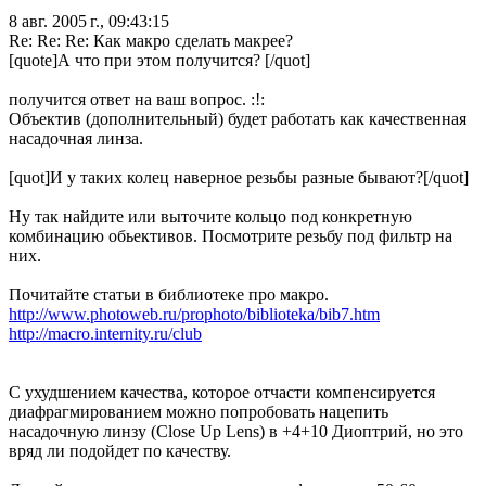
8 авг. 2005 г., 09:43:15
Re: Re: Re: Как макро сделать макрее?
[quote]А что при этом получится? [/quot]
получится ответ на ваш вопрос. :!:
Объектив (дополнительный) будет работать как качественная
насадочная линза.
[quot]И у таких колец наверное резьбы разные бывают?[/quot]
Ну так найдите или выточите кольцо под конкретную
комбинацию обьективов. Посмотрите резьбу под фильтр на
них.
Почитайте статьи в библиотеке про макро.
http://www.photoweb.ru/prophoto/biblioteka/bib7.htm
http://macro.internity.ru/club
С ухудшением качества, которое отчасти компенсируется
диафрагмированием можно попробовать нацепить
насадочную линзу (Close Up Lens) в +4+10 Диоптрий, но это
вряд ли подойдет по качеству.