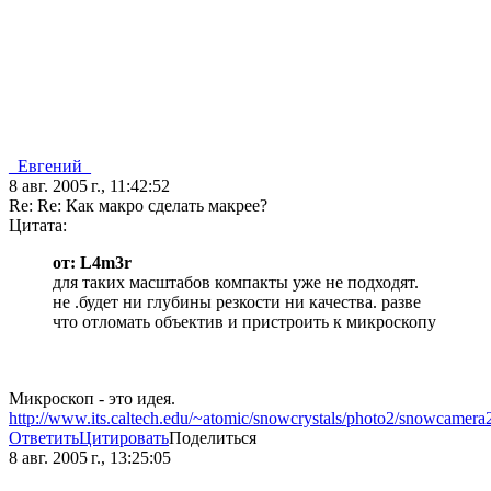
_Евгений_
8 авг. 2005 г., 11:42:52
Re: Re: Как макро сделать макрее?
Цитата:
от: L4m3r
для таких масштабов компакты уже не подходят.
не .будет ни глубины резкости ни качества. разве
что отломать объектив и пристроить к микроскопу
Микроскоп - это идея.
http://www.its.caltech.edu/~atomic/snowcrystals/photo2/snowcamera
Ответить
Цитировать
Поделиться
8 авг. 2005 г., 13:25:05