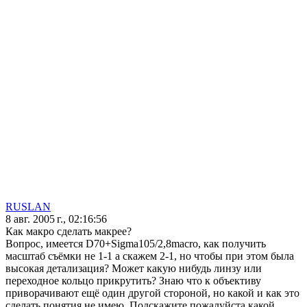
RUSLAN
8 авг. 2005 г., 02:16:56
Как макро сделать макрее?
Вопрос, имеется D70+Sigma105/2,8macro, как получить
масштаб съёмки не 1-1 а скажем 2-1, но чтобы при этом была
высокая детализация? Может какую нибудь линзу или
переходное кольцо прикрутить? Знаю что к объективу
приворачивают ещё один другой стороной, но какой и как это
сделать понятия не имею. Подскажите пожалуйста какой