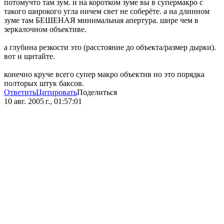
потомучто там зум. и на коротком зуме вы в супермакро с
такого широкого угла ничем свет не соберёте. а на длинном
зуме там БЕШЕНАЯ минимальная апертура. шире чем в
зеркалочном объективе.
а глубина резкости это (расстояние до объекта/размер дырки).
вот и щитайте.
конечно круче всего супер макро объектив но это порядка
полторых штук баксов.
Ответить
Цитировать
Поделиться
10 авг. 2005 г., 01:57:01