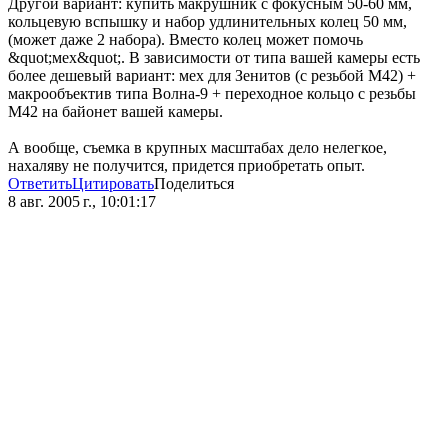
Другой вариант: купить макрушник с фокусным 50-60 мм,
кольцевую вспышку и набор удлинительных колец 50 мм,
(может даже 2 набора). Вместо колец может помочь
&quot;мех&quot;. В зависимости от типа вашей камеры есть
более дешевый вариант: мех для Зенитов (с резьбой М42) +
макрообъектив типа Волна-9 + переходное кольцо с резьбы
М42 на байонет вашей камеры.
А вообще, съемка в крупных масштабах дело нелегкое,
нахаляву не получится, придется приобретать опыт.
Ответить
Цитировать
Поделиться
8 авг. 2005 г., 10:01:17