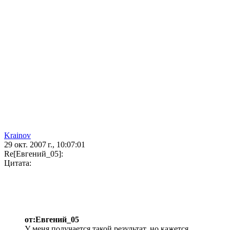
Krainov
29 окт. 2007 г., 10:07:01
Re[Евгений_05]:
Цитата:
от:Евгений_05
У меня получается такой результат, но кажется