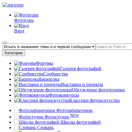
Фотогора
Вход
Категории
Форумы
Галерея фотографий
Сообщества
Барахолка
Выставки и проекты
Обсуждение фототехники
Фотоконкурсы
Классики фотоискусства
Фотолаборатории
NEW
Фотостудии
Школы фотографий
Словарь