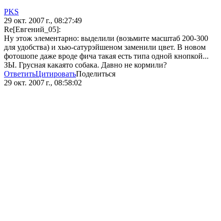
PKS
29 окт. 2007 г., 08:27:49
Re[Евгений_05]:
Ну этож элементарно: выделили (возьмите масштаб 200-300
для удобства) и хью-сатурэйшеном заменили цвет. В новом
фотошопе даже вроде фича такая есть типа одной кнопкой...
ЗЫ. Грусная какаято собака. Давно не кормили?
Ответить
Цитировать
Поделиться
29 окт. 2007 г., 08:58:02