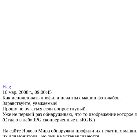
Flag
16 мар. 2008 г., 09:00:45
Как использовать профили печатных машин фотолабов.
Здравствуйте, уважаемые!
Прошу не ругаться если вопрос глупый.
Уже не первый раз обнаруживаю, что то изображение которое я 
(Отдаю в лабу JPG сконверченные в sRGB.)
На сайте Яркого Мира обнаружил профили их печатных машин и 
их для монитора - но они не устанавливаются.