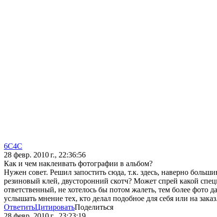
6C4C
28 февр. 2010 г., 22:36:56
Как и чем наклеивать фотографии в альбом?
Нужен совет. Решил запостить сюда, т.к. здесь, наверно больш
резиновый клей, двусторонний скотч? Может спрей какой специ
ответственный, не хотелось бы потом жалеть, тем более фото да
услышать мнение тех, кто делал подобное для себя или на заказ
Ответить
Цитировать
Поделиться
28 февр. 2010 г., 23:23:19