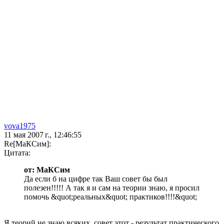
vova1975
11 мая 2007 г., 12:46:55
Re[МаКСим]:
Цитата:
от: МаКСим
Да если б на цифре так Ваш совет бы был
полезен!!!!! А так я и сам на теории знаю, я просил
помочь &quot;реальных&quot; практиков!!!!&quot;
Я теорий не знаю всяких, совет этот - результат практического