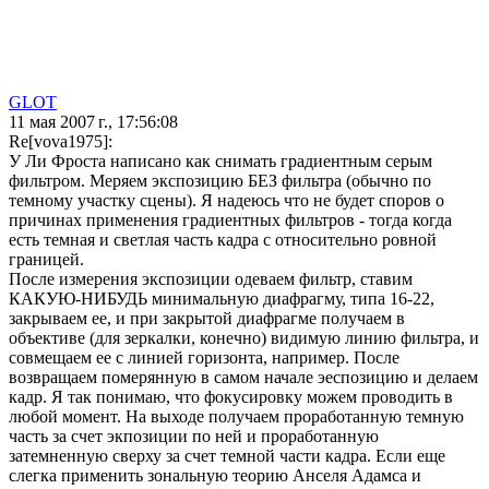
GLOT
11 мая 2007 г., 17:56:08
Re[vova1975]:
У Ли Фроста написано как снимать градиентным серым
фильтром. Меряем экспозицию БЕЗ фильтра (обычно по
темному участку сцены). Я надеюсь что не будет споров о
причинах применения градиентных фильтров - тогда когда
есть темная и светлая часть кадра с относительно ровной
границей.
После измерения экспозиции одеваем фильтр, ставим
КАКУЮ-НИБУДЬ минимальную диафрагму, типа 16-22,
закрываем ее, и при закрытой диафрагме получаем в
объективе (для зеркалки, конечно) видимую линию фильтра, и
совмещаем ее с линией горизонта, например. После
возвращаем померянную в самом начале эеспозицию и делаем
кадр. Я так понимаю, что фокусировку можем проводить в
любой момент. На выходе получаем проработанную темную
часть за счет экпозиции по ней и проработанную
затемненную сверху за счет темной части кадра. Если еще
слегка применить зональную теорию Анселя Адамса и