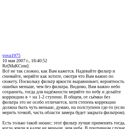
vova1975
10 мая 2007 г., 18:40:52
Re[МаКСим]:
Всё не так сложно, как Вам кажется. Надевайте фильтр и
снимайте, меряйте как хотите, смотря что Вам важно по
сюжету. Поскольку фильтр яркости выравнивает, вероятность
ошибки меньше, чем без фильтра. Видимо, Вам важно небо
сохранить, тогда для надёжности меряйте по небу и делайте
коррекцию в + на 1-2 ступени. В общем, от сьёмки без
фильтра это не особо отличается, хотя степень коррекции
должна быть чуть меньше, думаю, на полступени где-то (если
мерить точкой, часть области замера будет закрыта фильтром).
Есть только такой нюанс: этот фильтр лучше применять тогда,
когда земли в кадре не меньше, чем неба. В противном случае