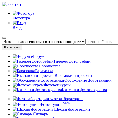
Фотогора
Вход
Категории
Форумы
Галерея фотографий
Сообщества
Барахолка
Выставки и проекты
Обсуждение фототехники
Фотоконкурсы
Классики фотоискусства
Фотолаборатории
NEW
Фотостудии
Школы фотографий
Словарь