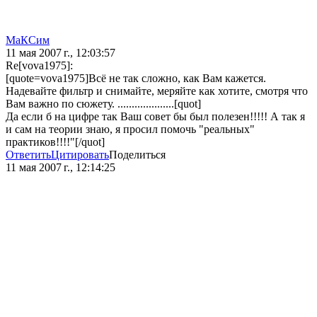
МаКСим
11 мая 2007 г., 12:03:57
Re[vova1975]:
[quote=vova1975]Всё не так сложно, как Вам кажется.
Надевайте фильтр и снимайте, меряйте как хотите, смотря что
Вам важно по сюжету. ....................[quot]
Да если б на цифре так Ваш совет бы был полезен!!!!! А так я
и сам на теории знаю, я просил помочь "реальных"
практиков!!!!"[/quot]
Ответить
Цитировать
Поделиться
11 мая 2007 г., 12:14:25