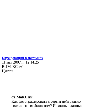
Блуждающий в потемках
11 мая 2007 г., 12:14:25
Re[МаКСим]:
Цитата:
от:МаКСим
Как фотографировать с серым нейтрально-
градиентным фильтром? Исходные данные: