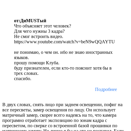
от:ДиMUSTый
Что объясняет этот человек?
Для чего нужны 3 кадра?
Не смог встроить видео.
https://www.youtube.com/watch?v=beN9wQQAYTU
не понимаю, о чем он. ибо не знаю иностранных
языков.
прошу помощи Клуба.
буду признателен, если кто-то пояснит хотя бы в
трех словах.
спасибо.
Подробнее
В двух словах, снять лицо при заднем освещении, пофиг на
все пересветы, замер освещения по лицу. Он использует
матричный замер, скорее всего надеясь на то, что камера
програмно отработает экспозицию по зонам кадра с
пересветом, по сверке со встроенной базой прошивки по
матричному замеру. Но лично я бы на это не поставил. Если