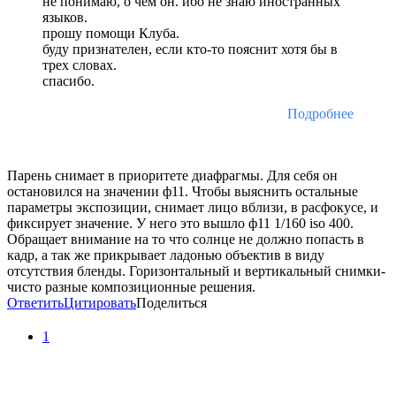
не понимаю, о чем он. ибо не знаю иностранных
языков.
прошу помощи Клуба.
буду признателен, если кто-то пояснит хотя бы в
трех словах.
спасибо.
Подробнее
Парень снимает в приоритете диафрагмы. Для себя он
остановился на значении ф11. Чтобы выяснить остальные
параметры экспозиции, снимает лицо вблизи, в расфокусе, и
фиксирует значение. У него это вышло ф11 1/160 iso 400.
Обращает внимание на то что солнце не должно попасть в
кадр, а так же прикрывает ладонью объектив в виду
отсутствия бленды. Горизонтальный и вертикальный снимки-
чисто разные композиционные решения.
Ответить
Цитировать
Поделиться
1