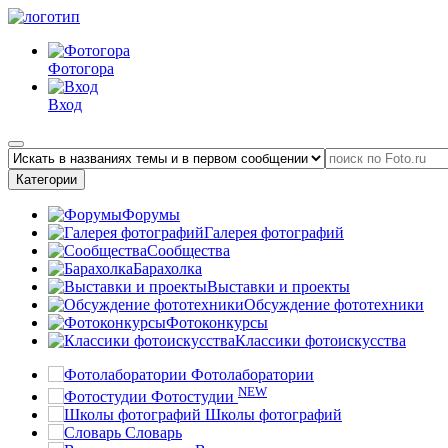
Фотогора
Вход
Категории
Форумы
Галерея фотографий
Сообщества
Барахолка
Выставки и проекты
Обсуждение фототехники
Фотоконкурсы
Классики фотоискусства
Фотолаборатории
NEW
Фотостудии
Школы фотографий
Словарь