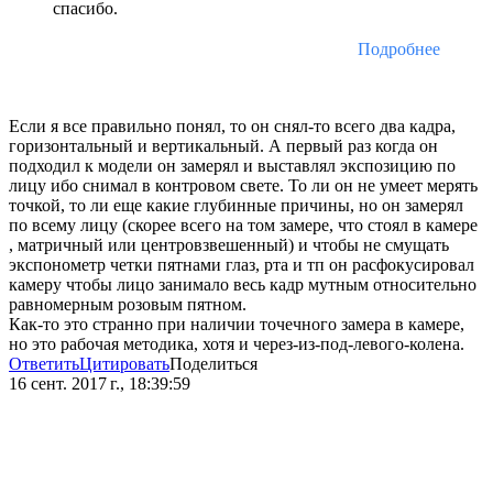
спасибо.
Подробнее
Если я все правильно понял, то он снял-то всего два кадра,
горизонтальный и вертикальный. А первый раз когда он
подходил к модели он замерял и выставлял экспозицию по
лицу ибо снимал в контровом свете. То ли он не умеет мерять
точкой, то ли еще какие глубинные причины, но он замерял
по всему лицу (скорее всего на том замере, что стоял в камере
, матричный или центровзвешенный) и чтобы не смущать
экспонометр четки пятнами глаз, рта и тп он расфокусировал
камеру чтобы лицо занимало весь кадр мутным относительно
равномерным розовым пятном.
Как-то это странно при наличии точечного замера в камере,
но это рабочая методика, хотя и через-из-под-левого-колена.
Ответить
Цитировать
Поделиться
16 сент. 2017 г., 18:39:59