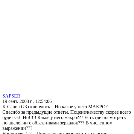
SAPSER
19 сент. 2003 г., 12:54:06
K Canon G3 склоняюсь... Но какое у него МАКРО?
Спасибо за предыдущие ответы. Поцене/качеству скорее всего
будет G3. Но!!!!! Какое у него макро??? Есть где посмотреть
по аналогии с объективами зеркалок??? В численном
выражении???
Например, 1:2... Пишут же по зумовости аналогию...