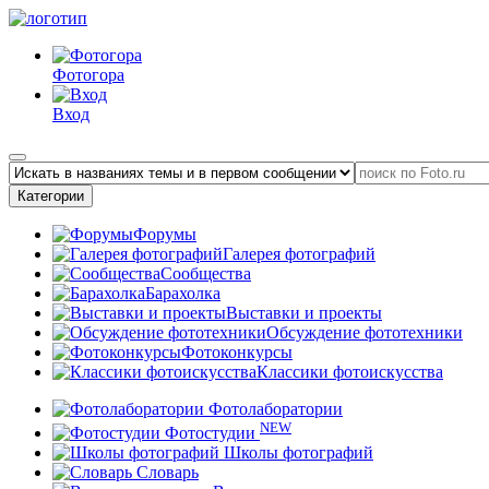
Фотогора
Вход
Категории
Форумы
Галерея фотографий
Сообщества
Барахолка
Выставки и проекты
Обсуждение фототехники
Фотоконкурсы
Классики фотоискусства
Фотолаборатории
NEW
Фотостудии
Школы фотографий
Словарь