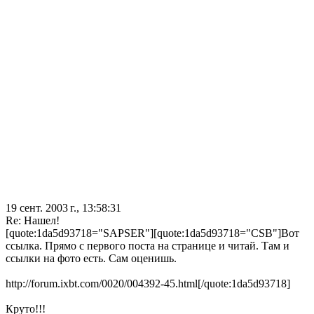
19 сент. 2003 г., 13:58:31
Re: Нашел!
[quote:1da5d93718="SAPSER"][quote:1da5d93718="CSB"]Вот
ссылка. Прямо с первого поста на странице и читай. Там и
ссылки на фото есть. Сам оценишь.
http://forum.ixbt.com/0020/004392-45.html[/quote:1da5d93718]
Круто!!!