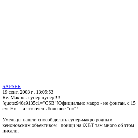
SAPSER
19 сент. 2003 г., 13:05:53
Re: Макро - супер пупер!!!!
[quote:946a9135c1="CSB"]Официально макро - не фонтан. с 15
см. Но.... и это очень большое "но"!
Умельцы нашли способ делать супер-макро родным
кеноновским объективом - поищи на iXBT там много об этом
писали.