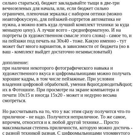
сильно стараться), бюджет закладывайте тыщи в две-три
вечнозеленых для начала, или, если бюджет сильно
ограничен, пленочная зеркалка с набором оптики (можно
неавтофокусную, для пейзажей-портретов автоматика не
нужна, а можно взять куда лучший комплект техники за куда
меньшую цену). А лучше всего - среднеформатную. И на
портреты (в художественном смысле этого слова) - самое то, и
на пейзажи под печать на 30х40 - тоже. Какую именно - тут
может быт много вариантов, в зависимости от бюджета (но в
ваш - комплект выйдет достаточно незамысловатый)
дополнение:
при наличии некоторого фотографического навыка и
художественного вкуса и цифромыльницами можно получать
хорошие кадры, в том числе пейзажные. При условии
владения цифровой обработкой, умения &quot;доводить&quot;
их в Фотошопе. При просмотре на экране компьютера и
печати 10х15 и иногда 15х20 - может и недурно весьма
смотреться.
Но рассчитывать на то, что у вас этим сразу получится что-то
приличное - не надо. Получится неприличное. То же самое,
впрочем, относится и к любой другой технике... Просто
максимальная степень приличности, которую можно достичь -
с разной техникой разная. С цифромыльницами упомянутого