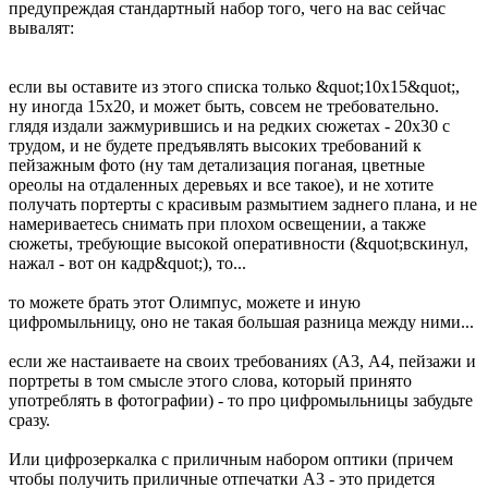
предупреждая стандартный набор того, чего на вас сейчас
вывалят:
если вы оставите из этого списка только &quot;10х15&quot;,
ну иногда 15х20, и может быть, совсем не требовательно.
глядя издали зажмурившись и на редких сюжетах - 20х30 с
трудом, и не будете предъявлять высоких требований к
пейзажным фото (ну там детализация поганая, цветные
ореолы на отдаленных деревьях и все такое), и не хотите
получать портерты с красивым размытием заднего плана, и не
намериваетесь снимать при плохом освещении, а также
сюжеты, требующие высокой оперативности (&quot;вскинул,
нажал - вот он кадр&quot;), то...
то можете брать этот Олимпус, можете и иную
цифромыльницу, оно не такая большая разница между ними...
если же настаиваете на своих требованиях (А3, А4, пейзажи и
портреты в том смысле этого слова, который принято
употреблять в фотографии) - то про цифромыльницы забудьте
сразу.
Или цифрозеркалка с приличным набором оптики (причем
чтобы получить приличные отпечатки А3 - это придется