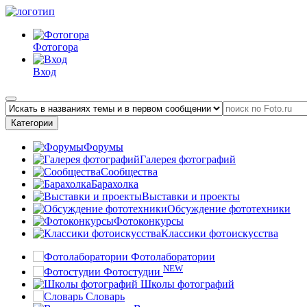
Фотогора
Вход
Категории
Форумы
Галерея фотографий
Сообщества
Барахолка
Выставки и проекты
Обсуждение фототехники
Фотоконкурсы
Классики фотоискусства
Фотолаборатории
NEW
Фотостудии
Школы фотографий
Словарь