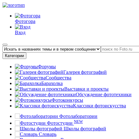
Фотогора
Вход
Категории
Форумы
Галерея фотографий
Сообщества
Барахолка
Выставки и проекты
Обсуждение фототехники
Фотоконкурсы
Классики фотоискусства
Фотолаборатории
NEW
Фотостудии
Школы фотографий
Словарь