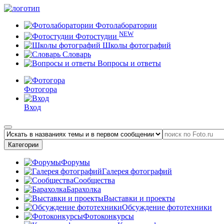
Фотолаборатории
NEW
Фотостудии
Школы фотографий
Словарь
Вопросы и ответы
Фотогора
Вход
Категории
Форумы
Галерея фотографий
Сообщества
Барахолка
Выставки и проекты
Обсуждение фототехники
Фотоконкурсы