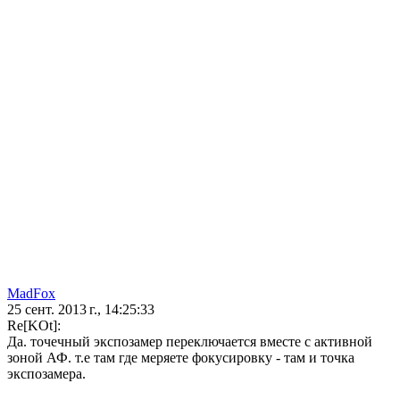
MadFox
25 сент. 2013 г., 14:25:33
Re[KOt]:
Да. точечный экспозамер переключается вместе с активной
зоной АФ. т.е там где меряете фокусировку - там и точка
экспозамера.