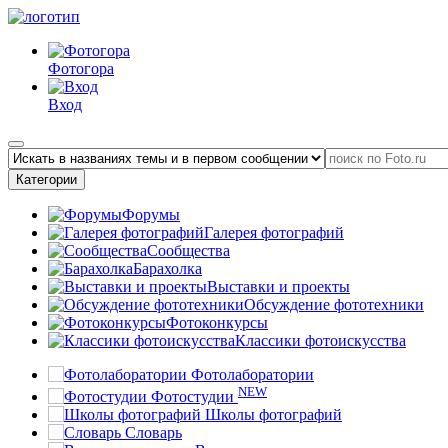
Фотогора
Вход
Категории
Форумы
Галерея фотографий
Сообщества
Барахолка
Выставки и проекты
Обсуждение фототехники
Фотоконкурсы
Классики фотоискусства
Фотолаборатории
NEW
Фотостудии
Школы фотографий
Словарь