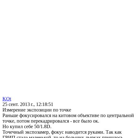
KOt
25 сент. 2013 г., 12:18:51
Измерение экспозиции по точке
Раньше фокусировался на китовом объективе по центральной
точке, потом перекадрировался - все было ок.
Но купил себе 50/1.8D.
Точечный экспозамер, фокус наводится руками. Так как
ГРИП стала маленькой, то на больших дырках пришлось