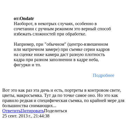
от:Ondatr
Наоборот, в некотрых случаях, особенно в
сочетании с ручным режимом это верный способ
избежать сложностей при обработке.
Например, при "обычном" (центро-взвешенном
или матричном замере) при съемке серии кадров
на сценке ниже камера даст разную плотность
кадра при разном заполнении в кадре неба,
фигурки и тп.
Подробнее
Вот это как раз эта дичь и есть, портреты в контровом свете,
цветы, макросъемка. Тут да по точке самое оно. Но это как
правило редкая и специфическая съемка, по крайней мере для
большинства снимающих...
Ответить
Цитировать
Поделиться
25 сент. 2013 г., 21:44:38