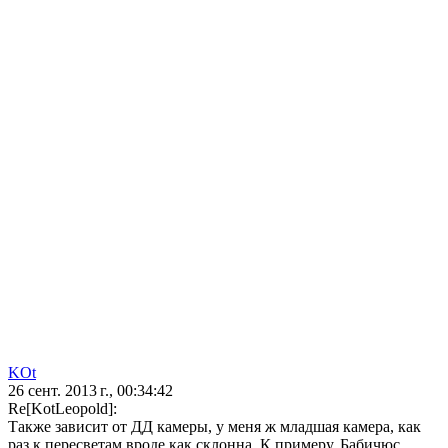
KOt
26 сент. 2013 г., 00:34:42
Re[KotLeopold]:
Также зависит от ДД камеры, у меня ж младшая камера, как
раз к пересветам вроде как склонна. К примеру, Бабичюс