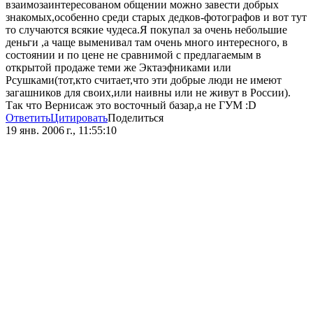
взаимозаинтересованом общении можно завести добрых
знакомых,особенно среди старых дедков-фотографов и вот тут
то случаются всякие чудеса.Я покупал за очень небольшие
деньги ,а чаще выменивал там очень много интересного, в
состоянии и по цене не сравнимой с предлагаемым в
открытой продаже теми же Эктаэфниками или
Рсушками(тот,кто считает,что эти добрые люди не имеют
загашников для своих,или наивны или не живут в России).
Так что Вернисаж это восточный базар,а не ГУМ :D
Ответить
Цитировать
Поделиться
19 янв. 2006 г., 11:55:10