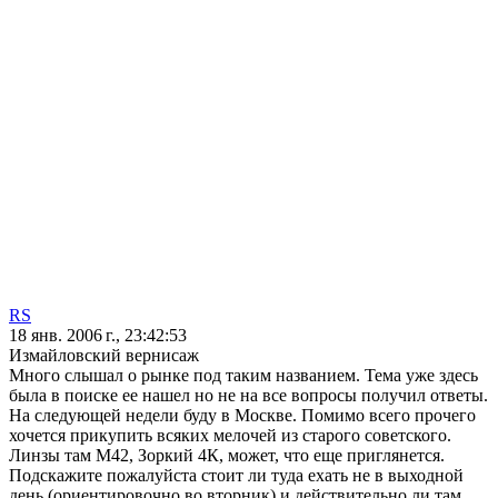
RS
18 янв. 2006 г., 23:42:53
Измайловский вернисаж
Много слышал о рынке под таким названием. Тема уже здесь
была в поиске ее нашел но не на все вопросы получил ответы.
На следующей недели буду в Москве. Помимо всего прочего
хочется прикупить всяких мелочей из старого советского.
Линзы там М42, Зоркий 4К, может, что еще приглянется.
Подскажите пожалуйста стоит ли туда ехать не в выходной
день (ориентировочно во вторник) и действительно ли там