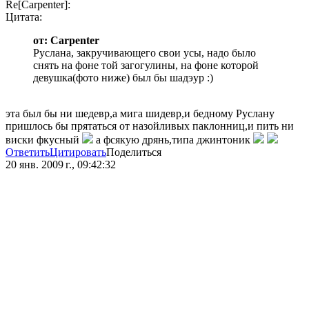
Re[Carpenter]:
Цитата:
от: Carpenter
Руслана, закручивающего свои усы, надо было
снять на фоне той загогулины, на фоне которой
девушка(фото ниже) был бы шадэур :)
эта был бы ни шедевр,а мига шидевр,и бедному Руслану
пришлось бы прятаться от назойливых паклонниц,и пить ни
виски фкусный
а фсякую дрянь,типа джинтоник
Ответить
Цитировать
Поделиться
20 янв. 2009 г., 09:42:32