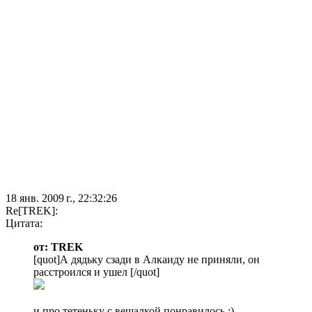
18 янв. 2009 г., 22:32:26
Re[TREK]:
Цитата:
от: TREK
[quot]А дядьку сзади в Алкаиду не приняли, он
расстроился и ушел [/quot]
и про тетеньку с вешалкой понравилось ;)