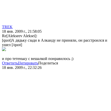
TREK
18 янв. 2009 г., 21:58:05
Re[Alekseev Aleksei]:
[quot]А дядьку сзади в Алкаиду не приняли, он расстроился и
ушел [/quot]
и про тетеньку с вешалкой понравилось ;)
Ответить
Цитировать
Поделиться
18 янв. 2009 г., 22:32:26