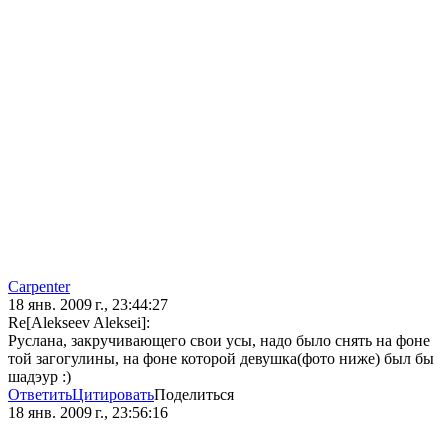
Carpenter
18 янв. 2009 г., 23:44:27
Re[Alekseev Aleksei]:
Руслана, закручивающего свои усы, надо было снять на фоне
той загогулины, на фоне которой девушка(фото ниже) был бы
шадэур :)
Ответить
Цитировать
Поделиться
18 янв. 2009 г., 23:56:16