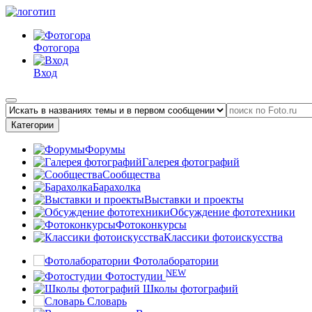
Фотогора
Вход
Категории
Форумы
Галерея фотографий
Сообщества
Барахолка
Выставки и проекты
Обсуждение фототехники
Фотоконкурсы
Классики фотоискусства
Фотолаборатории
NEW
Фотостудии
Школы фотографий
Словарь