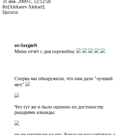
31 янв. 2009 г., 12:12:50
Re[Alekseev Aleksei]:
Цитата:
от:SergioN
Мини отчёт с дня портвейна:
Сперва мы обнаружили, что нам дали "лучший
мех"
Что тут же и было оценено по достоинству
рыцарями алкаиды:
но не смотря ни на что, Кредо не расслаблялся, а