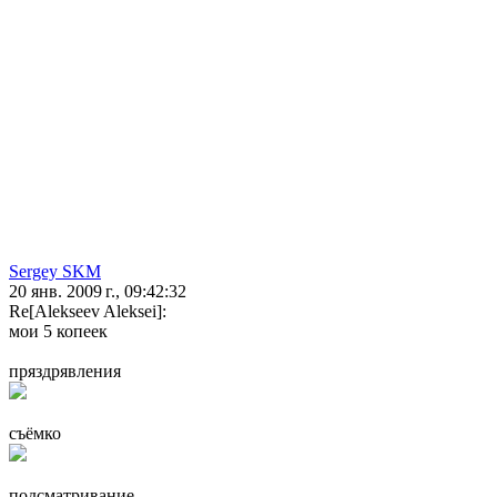
Sergey SKM
20 янв. 2009 г., 09:42:32
Re[Alekseev Aleksei]:
мои 5 копеек
пряздрявления
съёмко
подсматривание...