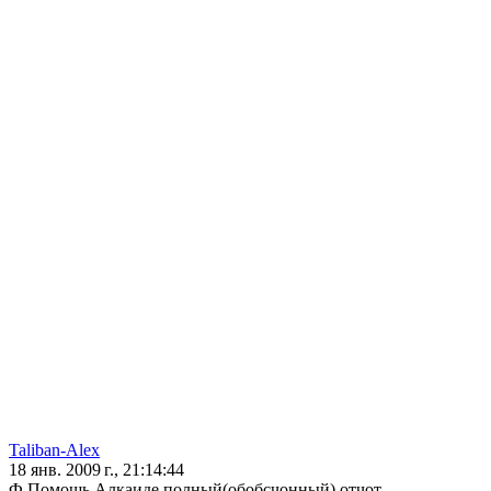
Taliban-Alex
18 янв. 2009 г., 21:14:44
Ф Помощь Алкаиде,полный(обобсчонный) отчот