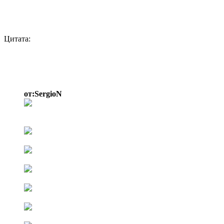
Цитата:
от:SergioN