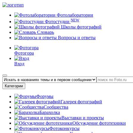
Фотолаборатории
NEW
Фотостудии
Школы фотографий
Словарь
Вопросы и ответы
Фотогора
Вход
Категории
Форумы
Галерея фотографий
Сообщества
Барахолка
Выставки и проекты
Обсуждение фототехники
Фотоконкурсы