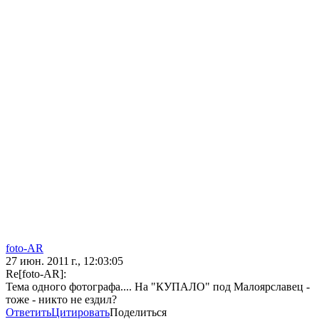
foto-AR
27 июн. 2011 г., 12:03:05
Re[foto-AR]:
Тема одного фотографа.... На "КУПАЛО" под Малоярславец -
тоже - никто не ездил?
Ответить
Цитировать
Поделиться