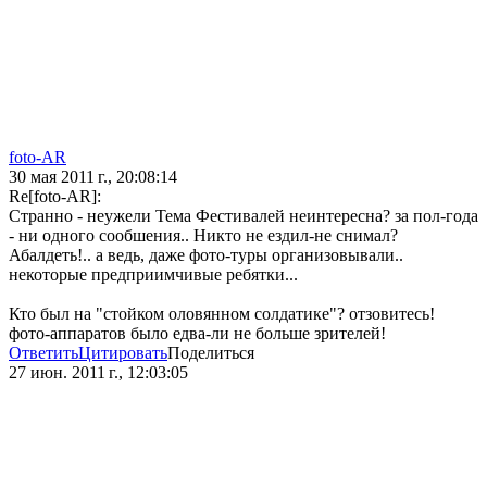
foto-AR
30 мая 2011 г., 20:08:14
Re[foto-AR]:
Странно - неужели Тема Фестивалей неинтересна? за пол-года
- ни одного сообшения.. Никто не ездил-не снимал?
Абалдеть!.. а ведь, даже фото-туры организовывали..
некоторые предприимчивые ребятки...
Кто был на "стойком оловянном солдатике"? отзовитесь!
фото-аппаратов было едва-ли не больше зрителей!
Ответить
Цитировать
Поделиться
27 июн. 2011 г., 12:03:05