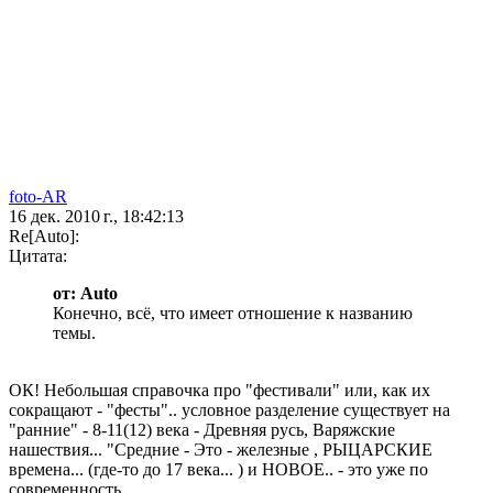
foto-AR
16 дек. 2010 г., 18:42:13
Re[Auto]:
Цитата:
от: Auto
Конечно, всё, что имеет отношение к названию
темы.
ОК! Небольшая справочка про "фестивали" или, как их
сокращают - "фесты".. условное разделение существует на
"ранние" - 8-11(12) века - Древняя русь, Варяжские
нашествия... "Средние - Это - железные , РЫЦАРСКИЕ
времена... (где-то до 17 века... ) и НОВОЕ.. - это уже по
современность.