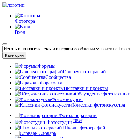
Фотогора
Вход
Категории
Форумы
Галерея фотографий
Сообщества
Барахолка
Выставки и проекты
Обсуждение фототехники
Фотоконкурсы
Классики фотоискусства
Фотолаборатории
NEW
Фотостудии
Школы фотографий
Словарь