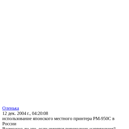
Оленька
12 дек. 2004 г., 04:20:08
использование японского местного принтера PM-950C в
России
Возможно ли это, если имеется переходник напряжения?