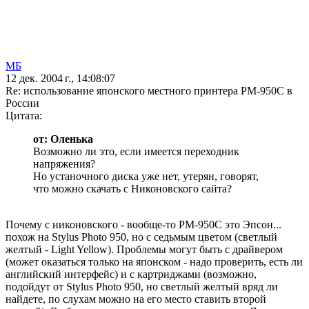
МБ
12 дек. 2004 г., 14:08:07
Re: использование японского местного принтера PM-950C в
России
Цитата:
от: Оленька
Возможно ли это, если имеется переходник
напряжения?
Но устаночного диска уже нет, утерян, говорят,
что можно скачать с Никоновского сайта?
Почему с никоновского - вообще-то PM-950C это Эпсон...
похож на Stylus Photo 950, но с седьмым цветом (светлый
желтый - Light Yellow). Проблемы могут быть с драйвером
(может оказаться только на японском - надо проверить, есть ли
английский интерфейс) и с картриджами (возможно,
подойдут от Stylus Photo 950, но светлый желтый вряд ли
найдете, по слухам можно на его место ставить второй