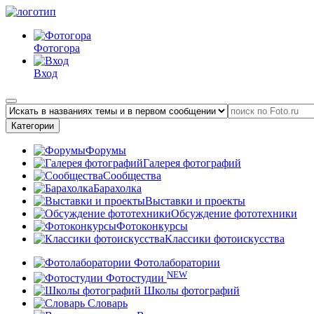
Фотогора
Вход
Категории
Форумы
Галерея фотографий
Сообщества
Барахолка
Выставки и проекты
Обсуждение фототехники
Фотоконкурсы
Классики фотоискусства
Фотолаборатории
NEW
Фотостудии
Школы фотографий
Словарь