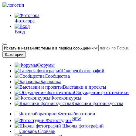
Фотогора
Вход
Категории
Форумы
Галерея фотографий
Сообщества
Барахолка
Выставки и проекты
Обсуждение фототехники
Фотоконкурсы
Классики фотоискусства
Фотолаборатории
NEW
Фотостудии
Школы фотографий
Словарь