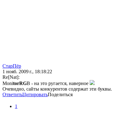
СтарПёр
1 нояб. 2009 г., 18:18:22
Re[Nat]:
Moni
tоrRG
B - на это ругается, наверное
Очевидно, сайты конкурентов содержат эти буквы.
Ответить
Цитировать
Поделиться
1