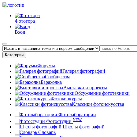
Фотогора
Вход
Категории
Форумы
Галерея фотографий
Сообщества
Барахолка
Выставки и проекты
Обсуждение фототехники
Фотоконкурсы
Классики фотоискусства
Фотолаборатории
NEW
Фотостудии
Школы фотографий
Словарь